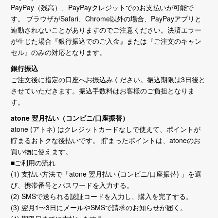
PayPay（残高）、PayPayクレジットでのお支払いが可能で
2025/01/07
す。 ブラウザがSafari、Chrome以外の場合、PayPayアプリと
1/8 00:00-5:00 の間ECサイトメンテナンスのためご利用
いただけません。ご理解のほどよろしくお願いいたしま
連動されないことがありますのでご注意ください。決済エラー
す。
が生じた場合『銀行振込でのご入金』または『ご注文のキャン
セル』のみの対応となります。
2024/12/01
銀行振込
年末年始の出荷業務についてのお知らせ
ご注文後に指定の口座へお振込みください。振込期限は3日後と
させていただきます。振込手数料はお客様のご負担となりま
2024/11/30
す。
ワンピース『王族の血統』シングルカード販売開始しまし
atone 翌月払い（コンビニ/口座振替）
た！
atone (アトネ) はクレジットカードなしで使えて、ポイントが
貯まるおトクな後払いです。 貯まったポイントは、atoneのお
2024/11/20
買い物に使えます。
『ホロカ』『ユニアリ』新作 20時より予約受付！
■ご利用の流れ
(1) 支払い方法で「atone 翌月払い (コンビニ/口座振替) 」を選
2024/11/12
び、携帯番号とパスワードを入力する。
『テラスタルフェスex』『時空創竜』『ディズニーツムツ
(2) SMSで送られる認証コードを入力し、購入を完了する。
ム』 20時より予約受付！
(3) 翌月1〜3日にメールやSMSで請求のお知らせが届く。