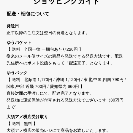
ショッピングガイド
配送・梱包について
2025/10/01
送料がお安くなりました！
発送日
正午以降のご注文は翌日の発送となります。
2025/09/20
ゆうパケット
大須アメ横店がテレビ取材を受けました！
【 送料 : 全国一律 一梱包あたり220円 】
従来のメール便サイズの商品を発送できる発送方法です。配送
2025/08/30
先住所へのポスト投函をもって「配達完了」となります。
9/2(火)は[大須アメ横店]ビル休館日の為【大須アメ横受け
取り】をご利用いただけません。ご理解のほどよろしくお
ゆうパック
願い申し上げます。
【 送料 : 北海道 1,170円 / 沖縄 1,120円 / 東北,中国,四国 790円 /
関東,中部,近畿 700円 / 愛知県内 660円 】
直接対面の手渡しにて、配達完了となります。
2025/08/25
発送物に運送保険が付帯される発送方法でございます（30万円
名古屋/大須エリア アルバイトスタッフ募集中！
まで）
2025/08/20
大須アメ横店受け取り
本日のブロパ更新につきまして
【 送料 : 無料 】
大須アメ横店の販売レジにて商品をお渡しいたします。