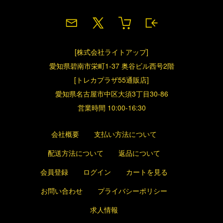
く場合がございます。予めご了承お願いいたします。
2024/08/13
ヴァンガード シングルカードの取り扱いを開始しました
[株式会社ライトアップ]
2024/07/26
愛知県碧南市栄町1-37 奥谷ビル西号2階
[WS]BP映画クレヨンしんちゃん発売！
[トレカプラザ55通販店]
愛知県名古屋市中区大須3丁目30-86
2024/07/23
営業時間 10:00-16:30
河島製作所サプライの取り扱いを開始しました
会社概要
支払い方法について
2024/07/22
グランドオープン記念新品パックタイムセール開催中！
配送方法について
返品について
[7/29 21:59まで]
会員登録
ログイン
カートを見る
2024/07/22
お問い合わせ
プライバシーポリシー
ONEPIECEカードゲーム シングルカードの取り扱いを開
始しました
求人情報