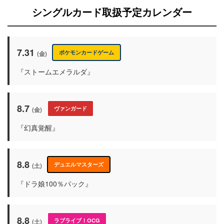
シングルカード取扱予定カレンダー
7.31
ポケモンカードゲーム
(金)
『ストームエメラルダ』
8.7
ヴァンガード
(金)
『幻真覚醒』
8.8
デュエルマスターズ
(土)
『ドラ娘100％パック』
8.8
ラブライブ！OCG
(土)