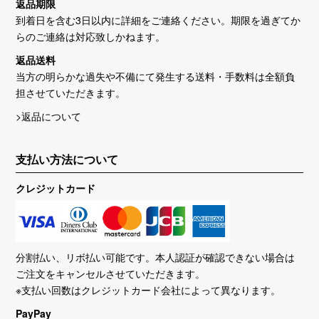
返品期限
ゴールデンウィーク限定販売ページを公開しました。5月1
到着日を含む3日以内に詳細をご連絡ください。期限を過ぎてか
日正午より商品追加！お見逃しなく！！
らのご連絡は対応致しかねます。
2025/04/12
返品送料
当方の明らかな過失や不備にて発生する送料・手数料は全額負
FUDAカードスリーブの取り扱いを開始しました！
担させていただきます。
2025/03/31
>返品について
4月1日午前0時より『ウソのようなホントのセール』を開
催！
支払い方法について
2025/03/07
クレジットカード
デュエル・マスターズ シングルカードの取り扱いを開始
しました！
2025/02/04
分割払い、リボ払い可能です。本人認証が確認できない場合は
2/4[大須アメ横店]ビル休館日の為【大須アメ横受け取り】
ご注文をキャンセルさせていただきます。
をご利用いただけません。2/5以降の受け取りとなりま
※支払い回数はクレジットカード会社によって異なります。
す。
PayPay