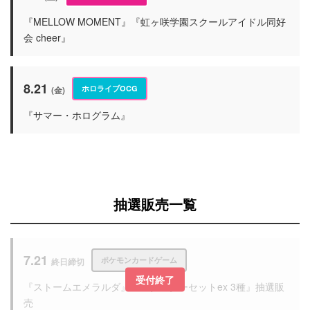
『MELLOW MOMENT』『虹ヶ咲学園スクールアイドル同好
会 cheer』
8.21
ホロライブOCG
(金)
『サマー・ホログラム』
抽選販売一覧
7.21
ポケモンカードゲーム
終日締切
『ストームエメラルダ』『スターターセットex 3種』抽選販
売