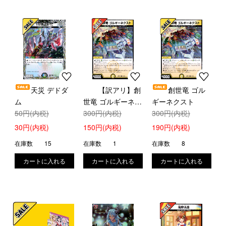
天災 デドダ
【訳アリ】創
創世竜 ゴル
ム
世竜 ゴルギーネク
ギーネクスト
50円(内税)
スト
300円(内税)
300円(内税)
30円(内税)
150円(内税)
190円(内税)
在庫数
15
在庫数
1
在庫数
8