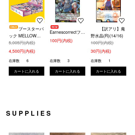
ブースターパ
【訳アリ】庵
Earnescorrectフォ
ック MELLOW
野水晶(R)(14/16)
ロワー リアデッタ
100円(内税)
MOMENT【新品
5,005円(内税)
100円(内税)
(RR)(DZ-
BOX販売】
4,500円(内税)
30円(内税)
LBT01/034)
在庫数
6
在庫数
3
在庫数
1
SUPPLIES