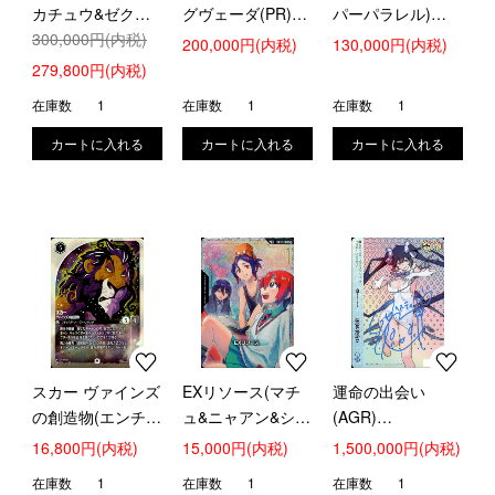
カチュウ&ゼクロ
グヴェーダ(PR)
パーパラレル)
ムGX(101/095
300,000円(内税)
(D-PR/653)【※実
(EB04-044)[ONE
200,000円(内税)
130,000円(内税)
SR)[SA][ポケモン
店舗共通在庫】[ヴ
PIECEカードゲー
279,800円(内税)
カードゲーム]
ァンガード]
ム]
在庫数
1
在庫数
1
在庫数
1
スカー ヴァインズ
EXリソース(マチ
運命の出会い
の創造物(エンチャ
ュ&ニャアン&シュ
(AGR)
ンテッド)
ウジ)(SP)(C+)
(GA10/S131-
16,800円(内税)
15,000円(内税)
1,500,000円(内税)
(243/207) [ディズ
(EXR-011)
126A)【※実店舗共
在庫数
1
在庫数
1
在庫数
1
ニー・ロルカナ
通在庫】[ヴァイス