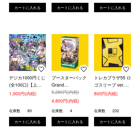
TCG]
シュヴァルツ]
デジカ1000円くじ
ブースターパック
トレカプラザ55 ロ
(全100口)【上前津
Grand
ゴスリーブ ver.イ
店作成】
Resonance【新品
5,280円(内税)
エロー【スタンダ
1,000円(内税)
800円(内税)
BOX販売】
ード】(64枚入)
4,800円(内税)
在庫数
80
在庫数
4
在庫数
232