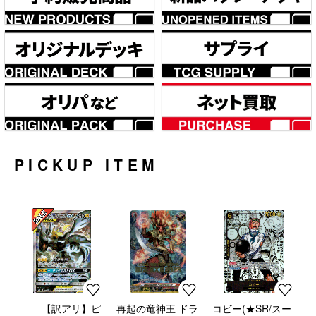
PICKUP ITEM
【訳アリ】ピ
再起の竜神王 ドラ
コビー(★SR/スー