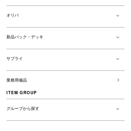
2026/5/21
オリパ
抽選販売『インフェルノX』『スタートデッキ100 バトル
コレクション』当選メールを送信いたしました
新品パック・デッキ
2026/5/2
5月4日正午以降の『銀行振込支払い』の入金確認・発送に
ついて
サプライ
2026/4/30
ラブライブ!OCG シングルカードのお取り扱いを開始しま
業務用備品
した！
ITEM GROUP
2026/4/18
ブログ『トレプラ.LOG』開設!? クロスタ大会レポート記
グループから探す
事を投稿しました！
2026/2/26