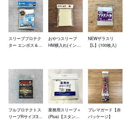
スリーブプロテク
おやつスリーブ
NEWザラスリ
ター エンボス＆ク
HM横入れ(インナ
【L】(100枚入)
リア M (80枚入)
ーハードタイプ)
フルプロテクトス
業務用スリーブ＋
プレマガード【赤
リーブRサイズ3個
(Plus)【スタンダ
パッケージ】
組
ード】