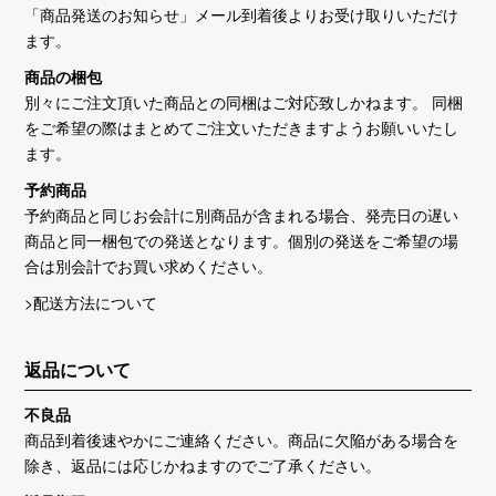
「商品発送のお知らせ」メール到着後よりお受け取りいただけ
2025/07/22
ます。
海外販売代行サービス【ZenMarket】がご利用いただける
ようになりました。(※新品商品は対象外とさせていただき
商品の梱包
ます)
別々にご注文頂いた商品との同梱はご対応致しかねます。 同梱
をご希望の際はまとめてご注文いただきますようお願いいたし
2025/07/07
ます。
ポケモンカードゲーム 8月1日発売商品の抽選受付を開始
予約商品
しました！ご応募はコチラから
予約商品と同じお会計に別商品が含まれる場合、発売日の遅い
商品と同一梱包での発送となります。個別の発送をご希望の場
2025/06/21
合は別会計でお買い求めください。
【Xross Stars】のお取り扱いが決定！新品商品のご予約は
コチラから
>配送方法について
2025/06/01
返品について
6/3(火)につきまして[大須アメ横店]ビル休館日の為【大須
アメ横受け取り】をご利用いただけません。6/4以降の受
不良品
け取りとなります。
商品到着後速やかにご連絡ください。商品に欠陥がある場合を
除き、返品には応じかねますのでご了承ください。
2025/04/30