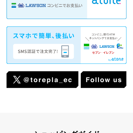
【ユニオンアリーナ】シングルカードの取り扱い開始しま
した！
2026/1/2
トレカプラザ55通販店『2025年売上枚数ランキング』を
掲載しました！
2025/12/25
年末年始の出荷スケジュールに関して
2025/11/26
トレカプラザ55通販店 ネット買取を開始しました！
2025/11/26
ゆうちょ銀行公式ページ「年末年始における各種サービス
の取り扱いについて」
2025/11/26
決済方法に後払い決済サービス『atone』が加わりました