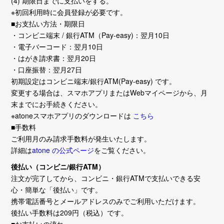
(4) 期限日までに支払いをする。
2024/11/10
※初回利用時に会員登録が必要です。
ポケモンカードゲーム シングルカードの取り扱いを開
■お支払い方法・期限日
始！
・コンビニ端末 / 銀行ATM（Pay-easy)：翌月10日
・電子バーコード：翌月10日
・はがき請求書：翌月20日
2024/11/08
・口座振替：翌月27日
ホロライブOCG デッキ販売を開始！
初期設定はコンビニ端末/銀行ATM(Pay-easy) です。
変更する場合は、スマホアプリまたはWebマイページから、月
2024/10/25
末までにお手続きください。
[55Lab.]オリジナルスリーブ第1弾 10月26日午前0時より
※atoneスマホアプリのダウンロードは
こちら
販売開始！
■手数料
ご利用月のみ請求手数料が発生いたします。
2024/10/24
詳細は
atone の公式ページ
をご覧ください。
ホロライブOCG シングルカードの取り扱いを開始！
後払い（コンビニ/銀行ATM）
注文が完了してから、コンビニ・銀行ATMで支払いできる安
2024/10/01
心・簡単な「後払い」です。
休業日がなくなり、毎日営業に変更！
携帯電話番号とメールアドレスのみでご利用いただけます。
後払い手数料は209円（税込）です。
2024/09/20