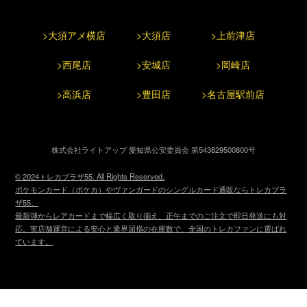
2024/07/22
ドラスタサプライの取り扱いを開始しました
>大須アメ横店
>大須店
>上前津店
>西尾店
>安城店
>岡崎店
2024/07/22
おやつスリーブの取り扱いを開始しました
>高浜店
>豊田店
>名古屋駅前店
2024/07/22
トレカプラザ55通販店 グランドオープン
株式会社ライトアップ 愛知県公安委員会 第543829500800号
2024/06/19
© 2024トレカプラザ55. All Rights Reserved.
デッキ販売の配送方法に [大須アメ横店受け取り] を追加し
ポケモンカード（ポケカ）やヴァンガードのシングルカード通販ならトレカプラ
ました。
ザ55。
最新弾からレアカードまで幅広く取り揃え、正午までのご注文で即日発送にも対
応。実店舗運営による安心と業界屈指の在庫数で、全国のトレカファンに選ばれ
2024/05/28
ています。
マシュマロ公式アカウント開設！ご意見ご要望などを募集
しております。
マシュマロはコチラ
2024/05/22