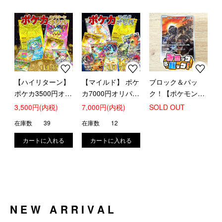
【ハイリターン】
【マイルド】 ポケ
ブロック＆パッ
ポケカ3500円オリ
カ7000円オリパ
ク！【ポケモンカ
パ (全50口)【アナ
(全30口)
ード : D】 [ブロ
3,500円(内税)
7,000円(内税)
SOLD OUT
ログ演出付き】
パ！]
在庫数
39
在庫数
12
NEW ARRIVAL