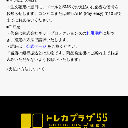
■お支払いの流れ
[55Lab.]オリジナルスリーブ第1弾 デザインを公開中！
・注文確定の翌日に、メールとSMSでお支払いに必要な番号を
お知らせします。コンビニまたは銀行ATM (Pay-easy) で10日後
2024/09/20
までにお支払いください。
WSBサンリオキャラクターズ シングルカードの販売を開
■ご注意
始しました！
・代金は株式会社ネットプロテクションズの
利用規約
に基づ
き、指定の方法で請求いたします。
2024/09/06
・詳細は、
公式ページ
をご覧ください。
全商品大須アメ横店での受け取りを開始しました
『当店の銀行振込とは別物です。商品発送後のご案内までお振
込みいただかないようお願いいたします』
2024/08/28
>支払い方法について
トレカプラザ55 YouTubeチャンネルを開設しました
2024/08/26
8月28日(水)から8月30日(金)にかけて、「台風 10 号」が
本州に最接近する予報が出ております。
台風10号の接近に伴い、広範囲にわたって交通・物流など
に影響が出ると予想されます。
進路や速度によっては、配送会社の集配停止・スタッフの
安全確保など、やむを得ず急遽の臨時休業にさせていただ