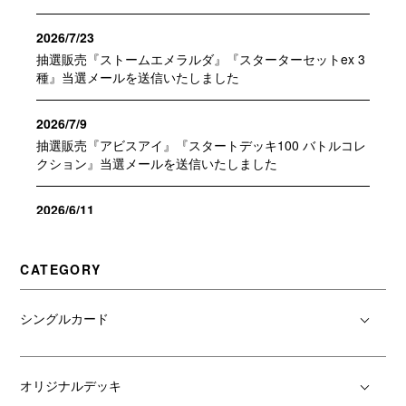
2026/7/23
抽選販売『ストームエメラルダ』『スターターセットex 3
種』当選メールを送信いたしました
2026/7/9
抽選販売『アビスアイ』『スタートデッキ100 バトルコレ
クション』当選メールを送信いたしました
2026/6/11
抽選販売『アビスアイ』当選メールを送信いたしました
CATEGORY
2026/5/28
抽選販売『アビスアイ』当選メールを送信いたしました
シングルカード
2026/05/25
6/2(火)は[大須アメ横店]ビル休館日の為【大須アメ横受け
オリジナルデッキ
取り】をご利用いただけません。ご理解のほどよろしくお
願い申し上げます。