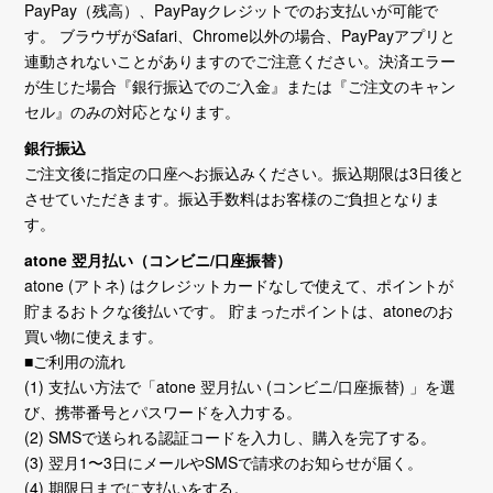
PayPay（残高）、PayPayクレジットでのお支払いが可能で
す。 ブラウザがSafari、Chrome以外の場合、PayPayアプリと
連動されないことがありますのでご注意ください。決済エラー
が生じた場合『銀行振込でのご入金』または『ご注文のキャン
セル』のみの対応となります。
銀行振込
ご注文後に指定の口座へお振込みください。振込期限は3日後と
させていただきます。振込手数料はお客様のご負担となりま
す。
atone 翌月払い（コンビニ/口座振替）
atone (アトネ) はクレジットカードなしで使えて、ポイントが
貯まるおトクな後払いです。 貯まったポイントは、atoneのお
買い物に使えます。
■ご利用の流れ
(1) 支払い方法で「atone 翌月払い (コンビニ/口座振替) 」を選
び、携帯番号とパスワードを入力する。
(2) SMSで送られる認証コードを入力し、購入を完了する。
(3) 翌月1〜3日にメールやSMSで請求のお知らせが届く。
(4) 期限日までに支払いをする。