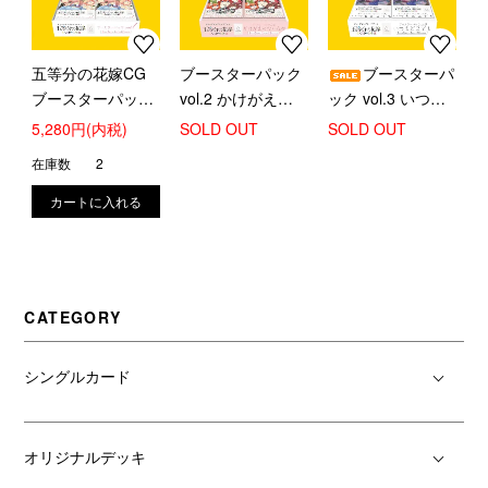
五等分の花嫁CG
ブースターパック
ブースターパ
ブースターパック
vol.2 かけがえのな
ック vol.3 いつも
vol.1【新品BOX販
い存在【新品BOX
どこでも【新品
5,280円(内税)
SOLD OUT
SOLD OUT
売】
販売】
BOX販売】
在庫数
2
CATEGORY
シングルカード
オリジナルデッキ