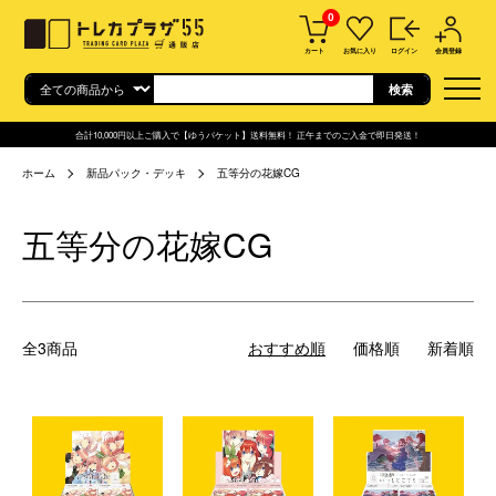
0
カート
お気に入り
ログイン
会員登録
合計10,000円以上ご購入で【ゆうパケット】送料無料！ 正午までのご入金で即日発送！
ホーム
新品パック・デッキ
五等分の花嫁CG
五等分の花嫁CG
全3商品
おすすめ順
価格順
新着順