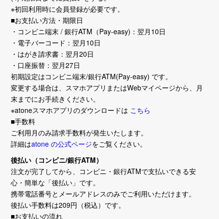
※初回利用時に会員登録が必要です。
■お支払い方法・期限日
・コンビニ端末 / 銀行ATM（Pay-easy)：翌月10日
・電子バーコード：翌月10日
・はがき請求書：翌月20日
・口座振替：翌月27日
初期設定はコンビニ端末/銀行ATM(Pay-easy) です。
変更する場合は、スマホアプリまたはWebマイページから、月
末までにお手続きください。
※atoneスマホアプリのダウンロードは
こちら
■手数料
ご利用月のみ請求手数料が発生いたします。
詳細は
atone の公式ページ
をご覧ください。
後払い（コンビニ/銀行ATM）
注文が完了してから、コンビニ・銀行ATMで支払いできる安
心・簡単な「後払い」です。
携帯電話番号とメールアドレスのみでご利用いただけます。
後払い手数料は209円（税込）です。
■お支払いの流れ