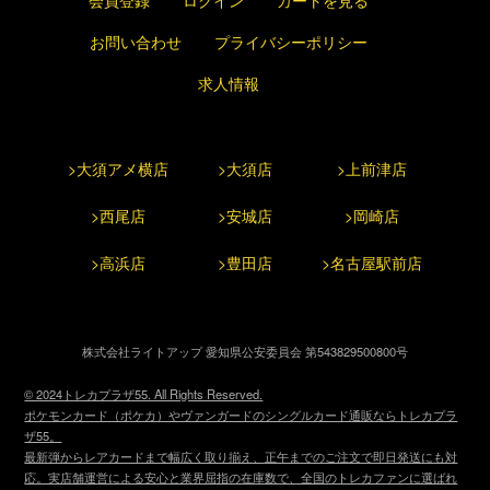
会員登録
ログイン
カートを見る
お問い合わせ
プライバシーポリシー
求人情報
>大須アメ横店
>大須店
>上前津店
>西尾店
>安城店
>岡崎店
>高浜店
>豊田店
>名古屋駅前店
株式会社ライトアップ 愛知県公安委員会 第543829500800号
© 2024トレカプラザ55. All Rights Reserved.
ポケモンカード（ポケカ）やヴァンガードのシングルカード通販ならトレカプラ
ザ55。
最新弾からレアカードまで幅広く取り揃え、正午までのご注文で即日発送にも対
応。実店舗運営による安心と業界屈指の在庫数で、全国のトレカファンに選ばれ