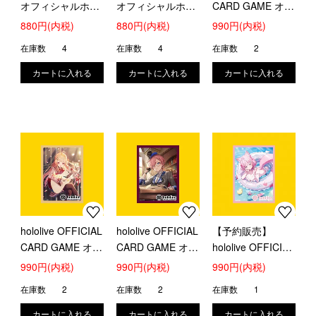
オフィシャルホロ
オフィシャルホロ
CARD GAME オフ
カストレージボッ
カストレージボッ
ィシャルホロカス
880円(内税)
880円(内税)
990円(内税)
クス (ブランドロ
クス (ブランドロ
リーブ
在庫数
4
在庫数
4
在庫数
2
ゴ White)
ゴ Black)
『FUWAMOCO』
hololive OFFICIAL
hololive OFFICIAL
【予約販売】
CARD GAME オフ
CARD GAME オフ
hololive OFFICIAL
ィシャルホロカス
ィシャルホロカス
CARD GAME オフ
990円(内税)
990円(内税)
990円(内税)
リーブ 『音乃瀬
リーブ 『鷹嶺ル
ィシャルホロカス
在庫数
2
在庫数
2
在庫数
1
奏』
イ』
リーブ 『博衣こよ
り』