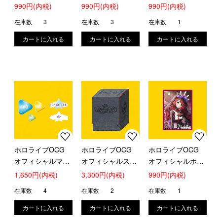
カスリーブ (癒月
カスリーブ (尾丸
カスリーブ (アイ
990円(内税)
990円(内税)
990円(内税)
ちょこ)
ポルカ)
ラニ・イオフィフ
在庫数
3
在庫数
3
在庫数
1
ティーン)
ホロライブOCG
ホロライブOCG
ホロライブOCG
オフィシャルマー
オフィシャルスペ
オフィシャルホロ
カーセット Lite
シャルホロカケー
カスリーブ ロボ子
1,650円(内税)
3,300円(内税)
990円(内税)
ス『FLOW
さん
在庫数
4
在庫数
2
在庫数
1
GLOW』