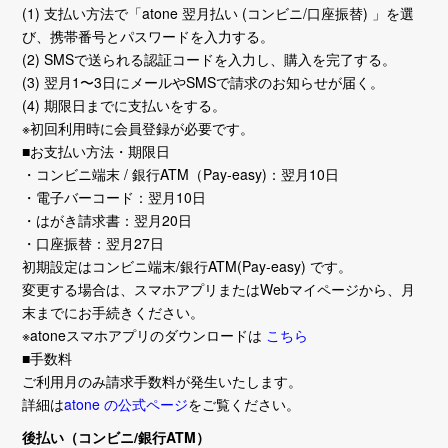
(1) 支払い方法で「atone 翌月払い (コンビニ/口座振替) 」を選
び、携帯番号とパスワードを入力する。
(2) SMSで送られる認証コードを入力し、購入を完了する。
(3) 翌月1〜3日にメールやSMSで請求のお知らせが届く。
(4) 期限日までに支払いをする。
※初回利用時に会員登録が必要です。
■お支払い方法・期限日
・コンビニ端末 / 銀行ATM（Pay-easy)：翌月10日
・電子バーコード：翌月10日
・はがき請求書：翌月20日
・口座振替：翌月27日
初期設定はコンビニ端末/銀行ATM(Pay-easy) です。
変更する場合は、スマホアプリまたはWebマイページから、月
末までにお手続きください。
※atoneスマホアプリのダウンロードは
こちら
■手数料
ご利用月のみ請求手数料が発生いたします。
詳細は
atone の公式ページ
をご覧ください。
後払い（コンビニ/銀行ATM）