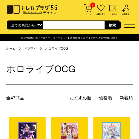
0
カート
お気に入り
ログイン
会員登録
合計10,000円以上ご購入で【ゆうパケット】送料無料！ 正午までのご入金で即日発送！
ホーム
サプライ
ホロライブOCG
ホロライブOCG
全47商品
おすすめ順
価格順
新着順