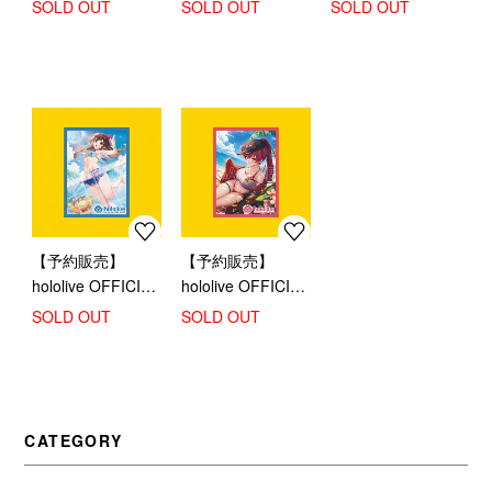
カスリーブ AZKi
カスリーブ 角巻わ
ィシャルホロカス
SOLD OUT
SOLD OUT
SOLD OUT
ため
リーブ 『一伊那尓
栖』
【予約販売】
【予約販売】
hololive OFFICIAL
hololive OFFICIAL
CARD GAME オフ
CARD GAME オフ
SOLD OUT
SOLD OUT
ィシャルホロカス
ィシャルホロカス
リーブ 『ときのそ
リーブ 『宝鐘マリ
ら』
ン』
CATEGORY