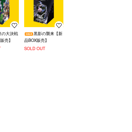
東の大決戦
黒影の襲来【新
X販売】
品BOX販売】
T
SOLD OUT