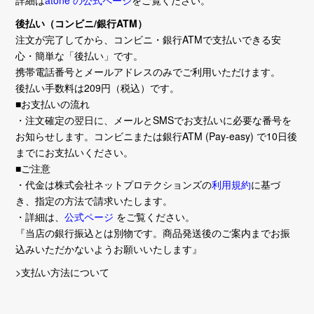
詳細は
atone の公式ページ
をご覧ください。
後払い（コンビニ/銀行ATM）
注文が完了してから、コンビニ・銀行ATMで支払いできる安
心・簡単な「後払い」です。
携帯電話番号とメールアドレスのみでご利用いただけます。
後払い手数料は209円（税込）です。
■お支払いの流れ
・注文確定の翌日に、メールとSMSでお支払いに必要な番号を
お知らせします。コンビニまたは銀行ATM (Pay-easy) で10日後
までにお支払いください。
■ご注意
・代金は株式会社ネットプロテクションズの
利用規約
に基づ
き、指定の方法で請求いたします。
・詳細は、
公式ページ
をご覧ください。
『当店の銀行振込とは別物です。商品発送後のご案内までお振
込みいただかないようお願いいたします』
>支払い方法について