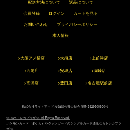
配送方法について
返品について
会員登録
ログイン
カートを見る
お問い合わせ
プライバシーポリシー
求人情報
>大須アメ横店
>大須店
>上前津店
>西尾店
>安城店
>岡崎店
>高浜店
>豊田店
>名古屋駅前店
株式会社ライトアップ 愛知県公安委員会 第543829500800号
© 2024トレカプラザ55. All Rights Reserved.
ポケモンカード（ポケカ）やヴァンガードのシングルカード通販ならトレカプラ
ザ55。