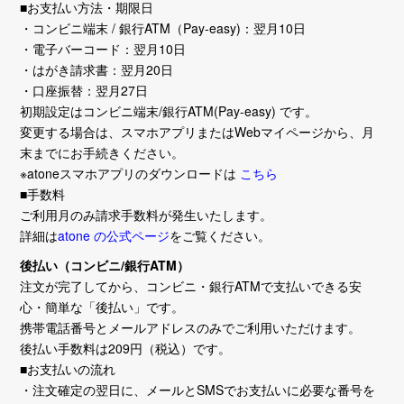
■お支払い方法・期限日
・コンビニ端末 / 銀行ATM（Pay-easy)：翌月10日
・電子バーコード：翌月10日
・はがき請求書：翌月20日
・口座振替：翌月27日
初期設定はコンビニ端末/銀行ATM(Pay-easy) です。
変更する場合は、スマホアプリまたはWebマイページから、月
末までにお手続きください。
※atoneスマホアプリのダウンロードは
こちら
■手数料
ご利用月のみ請求手数料が発生いたします。
詳細は
atone の公式ページ
をご覧ください。
後払い（コンビニ/銀行ATM）
注文が完了してから、コンビニ・銀行ATMで支払いできる安
心・簡単な「後払い」です。
携帯電話番号とメールアドレスのみでご利用いただけます。
後払い手数料は209円（税込）です。
■お支払いの流れ
・注文確定の翌日に、メールとSMSでお支払いに必要な番号を