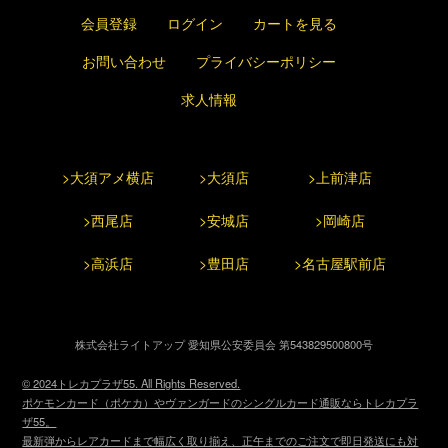
会員登録
ログイン
カートを見る
お問い合わせ
プライバシーポリシー
求人情報
>大須アメ横店
>大須店
>上前津店
>西尾店
>安城店
>岡崎店
>高浜店
>豊田店
>名古屋駅前店
株式会社ライトアップ 愛知県公安委員会 第543829500800号
© 2024トレカプラザ55. All Rights Reserved.
ポケモンカード（ポケカ）やヴァンガードのシングルカード通販ならトレカプラ
ザ55。
最新弾からレアカードまで幅広く取り揃え、正午までのご注文で即日発送にも対