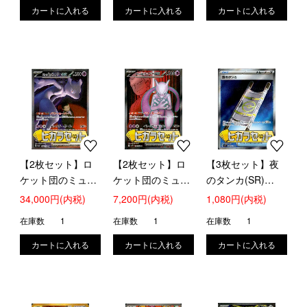
【2枚セット】ロ
【2枚セット】ロ
【3枚セット】夜
ケット団のミュウ
ケット団のミュウ
のタンカ(SR)
ツーex(SAR)
ツーex(114/098
(083/063)【ヒカラ
34,000円(内税)
7,200円(内税)
1,080円(内税)
(237/193)【ヒカラ
SR)【ヒカラセッ
セット】
在庫数
1
在庫数
1
在庫数
1
セット】
ト】