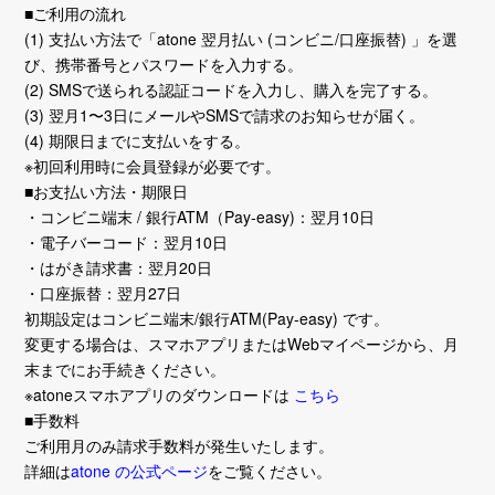
■ご利用の流れ
(1) 支払い方法で「atone 翌月払い (コンビニ/口座振替) 」を選
び、携帯番号とパスワードを入力する。
(2) SMSで送られる認証コードを入力し、購入を完了する。
(3) 翌月1〜3日にメールやSMSで請求のお知らせが届く。
(4) 期限日までに支払いをする。
※初回利用時に会員登録が必要です。
■お支払い方法・期限日
・コンビニ端末 / 銀行ATM（Pay-easy)：翌月10日
・電子バーコード：翌月10日
・はがき請求書：翌月20日
・口座振替：翌月27日
初期設定はコンビニ端末/銀行ATM(Pay-easy) です。
変更する場合は、スマホアプリまたはWebマイページから、月
末までにお手続きください。
※atoneスマホアプリのダウンロードは
こちら
■手数料
ご利用月のみ請求手数料が発生いたします。
詳細は
atone の公式ページ
をご覧ください。