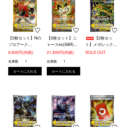
【3枚セット】Nの
【2枚セット】ニ
【2枚セッ
ゾロアーク
ャースex(SAR)
ト】メガレックウ
ex(131/100 UR)
(114/080)【ヒカラ
ザex(SR)
6,600円(内税)
21,500円(内税)
SOLD OUT
【ヒカラセット】
セット】
(095/076)【ヒカラ
在庫数
1
在庫数
1
セット】