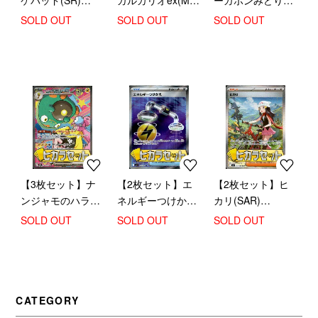
ケパッド(SR)
ガルカリオex(MA)
ーガポンみどりの
(103/080)【ヒカラ
(228/193)【ヒカラ
めんex(201/187
SOLD OUT
SOLD OUT
SOLD OUT
セット】
セット】
SAR)【ヒカラセッ
ト】
【3枚セット】ナ
【2枚セット】エ
【2枚セット】ヒ
ンジャモのハラバ
ネルギーつけかえ
カリ(SAR)
リーex(SAR)
(SR)(103/081)
(115/080)【ヒカラ
SOLD OUT
SOLD OUT
SOLD OUT
(235/193)【ヒカラ
【ヒカラセット】
セット】
セット】
CATEGORY