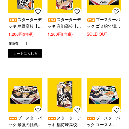
スターターデ
スターターデ
ブースターパ
ッキ 烏野高校【新
ッキ 音駒高校【新
ック ゴミ捨て場の
品販売】
品販売】
決戦【新品BOX販
1,200円(内税)
1,200円(内税)
SOLD OUT
売】
在庫数
1
ブースターパ
スターターデ
ブースターパ
ック 最強の挑戦者
ッキ 稲荷崎高校
ック ユース & 選