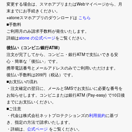
変更する場合は、スマホアプリまたはWebマイページから、月
末までにお手続きください。
※atoneスマホアプリのダウンロードは
こちら
■手数料
ご利用月のみ請求手数料が発生いたします。
詳細は
atone の公式ページ
をご覧ください。
後払い（コンビニ/銀行ATM）
注文が完了してから、コンビニ・銀行ATMで支払いできる安
心・簡単な「後払い」です。
携帯電話番号とメールアドレスのみでご利用いただけます。
後払い手数料は209円（税込）です。
■お支払いの流れ
・注文確定の翌日に、メールとSMSでお支払いに必要な番号を
お知らせします。コンビニまたは銀行ATM (Pay-easy) で10日後
までにお支払いください。
■ご注意
・代金は株式会社ネットプロテクションズの
利用規約
に基づ
き、指定の方法で請求いたします。
・詳細は、
公式ページ
をご覧ください。