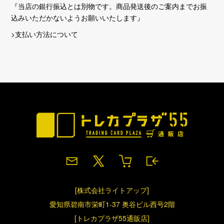
『当店の銀行振込とは別物です。商品発送後のご案内までお振
込みいただかないようお願いいたします』
>支払い方法について
[株式会社ライトアップ]
愛知県碧南市栄町1-37 奥谷ビル西号2階
[トレカプラザ55通販店]