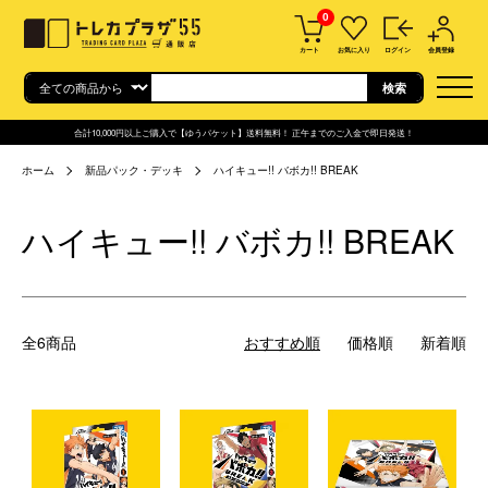
0
カート
お気に入り
ログイン
会員登録
合計10,000円以上ご購入で【ゆうパケット】送料無料！ 正午までのご入金で即日発送！
ホーム
新品パック・デッキ
ハイキュー!! バボカ!! BREAK
ハイキュー!! バボカ!! BREAK
全6商品
おすすめ順
価格順
新着順