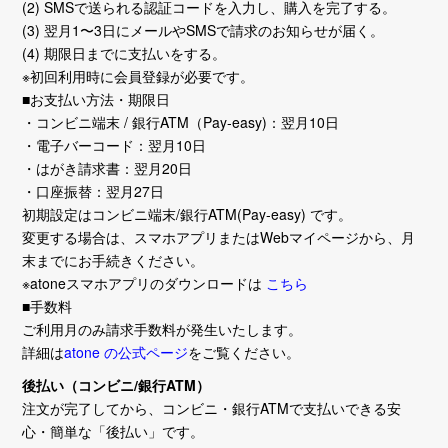
(2) SMSで送られる認証コードを入力し、購入を完了する。
(3) 翌月1〜3日にメールやSMSで請求のお知らせが届く。
(4) 期限日までに支払いをする。
※初回利用時に会員登録が必要です。
■お支払い方法・期限日
・コンビニ端末 / 銀行ATM（Pay-easy)：翌月10日
・電子バーコード：翌月10日
・はがき請求書：翌月20日
・口座振替：翌月27日
初期設定はコンビニ端末/銀行ATM(Pay-easy) です。
変更する場合は、スマホアプリまたはWebマイページから、月
末までにお手続きください。
※atoneスマホアプリのダウンロードは
こちら
■手数料
ご利用月のみ請求手数料が発生いたします。
詳細は
atone の公式ページ
をご覧ください。
後払い（コンビニ/銀行ATM）
注文が完了してから、コンビニ・銀行ATMで支払いできる安
心・簡単な「後払い」です。