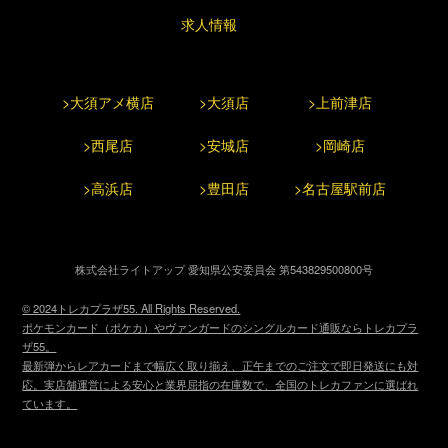
求人情報
>大須アメ横店
>大須店
>上前津店
>西尾店
>安城店
>岡崎店
>高浜店
>豊田店
>名古屋駅前店
株式会社ライトアップ 愛知県公安委員会 第543829500800号
© 2024トレカプラザ55. All Rights Reserved.
ポケモンカード（ポケカ）やヴァンガードのシングルカード通販ならトレカプラ
ザ55。
最新弾からレアカードまで幅広く取り揃え、正午までのご注文で即日発送にも対
応。実店舗運営による安心と業界屈指の在庫数で、全国のトレカファンに選ばれ
ています。