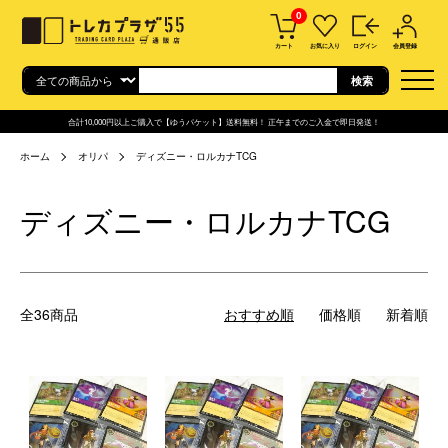
0
カート
お気に入り
ログイン
会員登録
合計10,000円以上ご購入で【ゆうパケット】送料無料！ 正午までのご入金で即日発送！
ホーム
オリパ
ディズニー・ロルカナTCG
ディズニー・ロルカナTCG
全36商品
おすすめ順
価格順
新着順