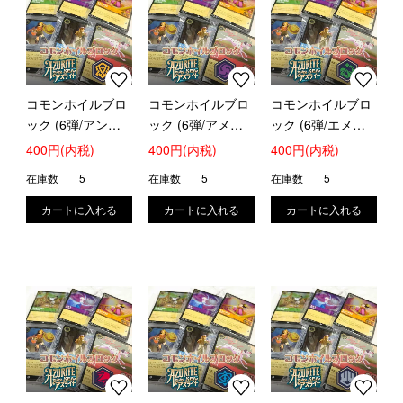
コモンホイルブロ
コモンホイルブロ
コモンホイルブロ
ック (6弾/アンバ
ック (6弾/アメジ
ック (6弾/エメラ
ー)
スト)
ルド)
400円(内税)
400円(内税)
400円(内税)
在庫数
5
在庫数
5
在庫数
5