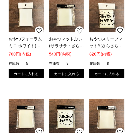
おやつフォーラム
おやつマットぶぃ
おやつスリーブマ
ミニ ホワイト(遊
(サラサラ・ざらざ
ットY(さらさら・
戯王キャラスリサ
ら加工)ヴァンガー
ザラザラ加工)
700円(内税)
540円(内税)
620円(内税)
イズ)
ドキャラスリの上
在庫数
5
在庫数
9
在庫数
8
に