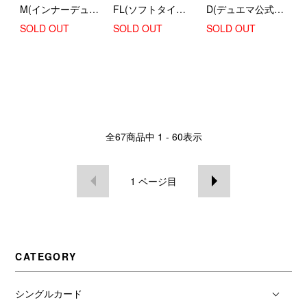
M(インナーデュエ
FL(ソフトタイプ
D(デュエマ公式配
マ使用)
キャラスリの上に
布スリーブの上に)
SOLD OUT
SOLD OUT
SOLD OUT
フィット)
全
67
商品中
1 - 60
表示
1
ページ目
CATEGORY
シングルカード