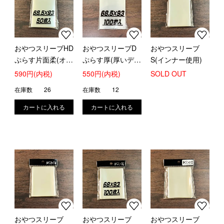
おやつスリーブHD
おやつスリーブD
おやつスリーブ
ぷらす片面柔(オー
ぷらす厚(厚いデュ
S(インナー使用)
バー片面ハードタ
エルマスターズ等
590円(内税)
550円(内税)
SOLD OUT
イプ)【50枚入】
公式スリーブに)
在庫数
26
在庫数
12
おやつスリーブ
おやつスリーブ
おやつスリーブ