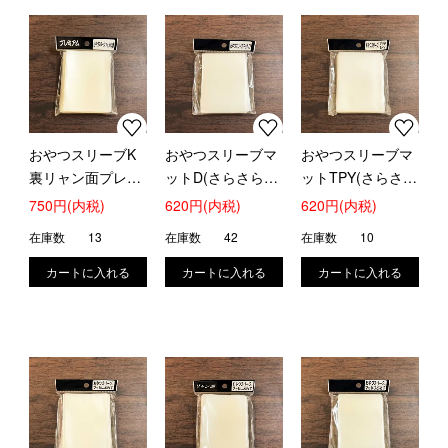
おやつスリーブK
おやつスリーブマ
おやつスリーブマ
裏リャン面プレミ
ットD(さらさら・
ットTPY(さらさ
アム(両面さらさ
ザラザラ加工)
ら・ザラザラ加工)
750円(内税)
620円(内税)
620円(内税)
ら・ザラザラ加工)
在庫数
13
在庫数
42
在庫数
10