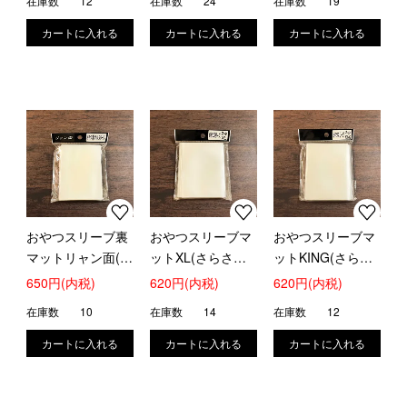
在庫数
12
在庫数
24
在庫数
19
おやつスリーブ裏
おやつスリーブマ
おやつスリーブマ
マットリャン面(さ
ットXL(さらさ
ットKING(さらさ
らさら・ザラザラ
ら・ザラザラ加工)
ら・ザラザラ加工)
650円(内税)
620円(内税)
620円(内税)
加工)
在庫数
10
在庫数
14
在庫数
12