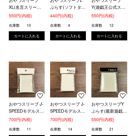
おやつスリーブ
おやつスリーブL
おやつスリーブ
XL(名言スリーブ
ぷらす(ソフトタイ
Y(遊戯王公式スリ
の上に4重～5重目
プ)
ーブの上にピッタ
550円(内税)
440円(内税)
550円(内税)
ワイドサイズ肉厚)
リ！)
在庫数
10
在庫数
4
在庫数
12
おやつスリーブ J-
おやつスリーブ J-
おやつスリーブY
SPEEDモデルスリ
SPEEDモデルスリ
ぷらす(最新遊戯王
ーブ1
ーブ2(肉厚)
公式スリーブの上
700円(内税)
700円(内税)
550円(内税)
にピッタリ！のび
在庫数
11
在庫数
14
在庫数
21
る生地使用)