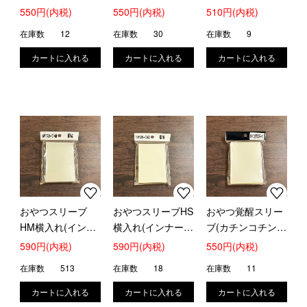
遊戯王4重目)
デュエマ公式キャ
ュエマサイズ)
550円(内税)
550円(内税)
510円(内税)
ラスリのオーバー
在庫数
12
在庫数
30
在庫数
9
スリーブ 3重目)
おやつスリーブ
おやつスリーブHS
おやつ覚醒スリー
HM横入れ(インナ
横入れ(インナーハ
ブ(カチンコチン強
ーハードタイプ)
ードタイプ)
度マックス)
590円(内税)
590円(内税)
550円(内税)
在庫数
513
在庫数
18
在庫数
11