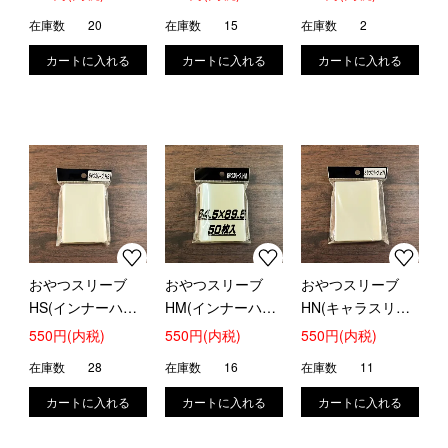
在庫数
20
在庫数
15
在庫数
2
おやつスリーブ
おやつスリーブ
おやつスリーブ
HS(インナーハー
HM(インナーハー
HN(キャラスリサ
ドタイプ)
ドタイプ)
イズのハードタイ
550円(内税)
550円(内税)
550円(内税)
プ)
在庫数
28
在庫数
16
在庫数
11