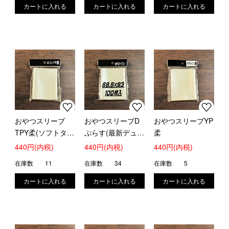
おやつスリーブ
おやつスリーブD
おやつスリーブYP
TPY柔(ソフトタイ
ぷらす(最新デュエ
柔
プ)
マ公式スリーブの
440円(内税)
440円(内税)
440円(内税)
上にピッタリ)
在庫数
11
在庫数
34
在庫数
5