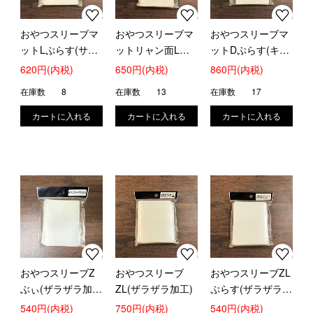
おやつスリーブマ
おやつスリーブマ
おやつスリーブマ
ットLぷらす(サラ
ットリャン面Lぷ
ットDぷらす(キャ
サラ・ざらざら加
らす(両面さらさ
ラスリ オーバー
620円(内税)
650円(内税)
860円(内税)
工)
ら・ザラザラ加工)
マット加工)
在庫数
8
在庫数
13
在庫数
17
おやつスリーブZ
おやつスリーブ
おやつスリーブZL
ぶぃ(ザラザラ加
ZL(ザラザラ加工)
ぷらす(ザラザラ加
工)
工)
540円(内税)
750円(内税)
540円(内税)