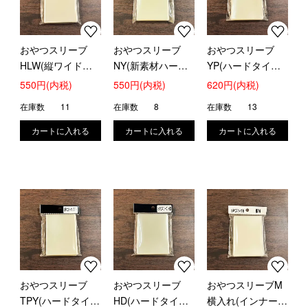
おやつスリーブ
おやつスリーブ
おやつスリーブ
HLW(縦ワイドな
NY(新素材ハード
YP(ハードタイプ
ハードタイプ)新サ
タイプ)
遊戯王4重目)
550円(内税)
550円(内税)
620円(内税)
イズ
在庫数
11
在庫数
8
在庫数
13
おやつスリーブ
おやつスリーブ
おやつスリーブM
TPY(ハードタイプ
HD(ハードタイプ
横入れ(インナーデ