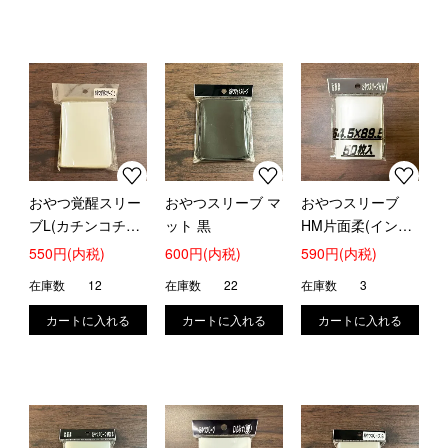
おやつ覚醒スリー
おやつスリーブ マ
おやつスリーブ
ブL(カチンコチン
ット 黒
HM片面柔(インナ
強度マックス)
ー片面ハードタイ
550円(内税)
600円(内税)
590円(内税)
プ)
在庫数
12
在庫数
22
在庫数
3