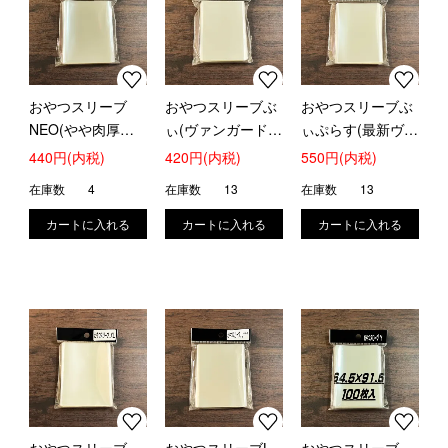
おやつスリーブ
おやつスリーブぶ
おやつスリーブぶ
NEO(やや肉厚タ
ぃ(ヴァンガード
ぃぷらす(最新ヴァ
イプ)
用)
ンガード用)
440円(内税)
420円(内税)
550円(内税)
在庫数
4
在庫数
13
在庫数
13