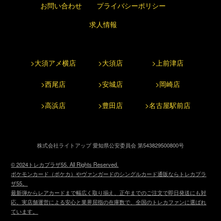
お問い合わせ
プライバシーポリシー
求人情報
>大須アメ横店
>大須店
>上前津店
>西尾店
>安城店
>岡崎店
>高浜店
>豊田店
>名古屋駅前店
株式会社ライトアップ 愛知県公安委員会 第543829500800号
© 2024トレカプラザ55. All Rights Reserved.
ポケモンカード（ポケカ）やヴァンガードのシングルカード通販ならトレカプラ
ザ55。
最新弾からレアカードまで幅広く取り揃え、正午までのご注文で即日発送にも対
応。実店舗運営による安心と業界屈指の在庫数で、全国のトレカファンに選ばれ
ています。