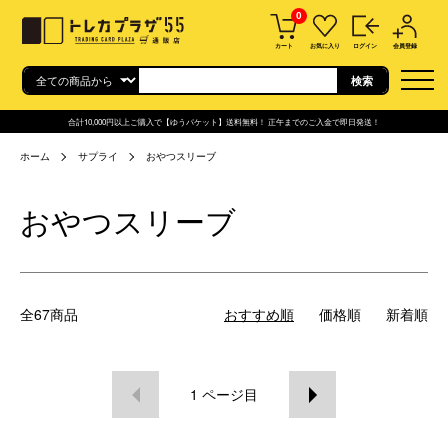
0
カート
お気に入り
ログイン
会員登録
合計10,000円以上ご購入で【ゆうパケット】送料無料！ 正午までのご入金で即日発送！
ホーム
サプライ
おやつスリーブ
おやつスリーブ
全67商品
おすすめ順
価格順
新着順
1
ページ目