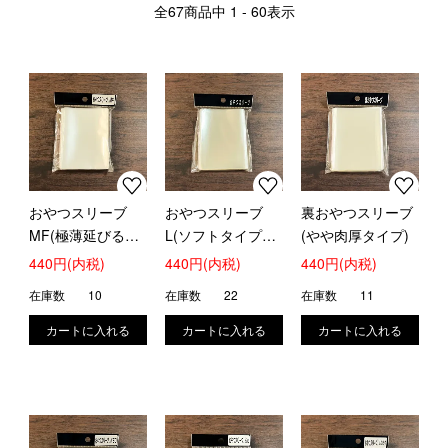
全
67
商品中
1 - 60
表示
おやつスリーブ
おやつスリーブ
裏おやつスリーブ
MF(極薄延びる素
L(ソフトタイプキ
(やや肉厚タイプ)
材僅かな隙間など
ャラスリの上に)
440円(内税)
440円(内税)
440円(内税)
に)
在庫数
10
在庫数
22
在庫数
11