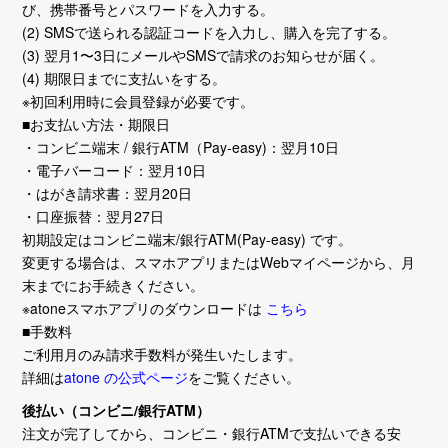
び、携帯番号とパスワードを入力する。
(2) SMSで送られる認証コードを入力し、購入を完了する。
(3) 翌月1〜3日にメールやSMSで請求のお知らせが届く。
(4) 期限日までに支払いをする。
※初回利用時に会員登録が必要です。
■お支払い方法・期限日
・コンビニ端末 / 銀行ATM（Pay-easy)：翌月10日
・電子バーコード：翌月10日
・はがき請求書：翌月20日
・口座振替：翌月27日
初期設定はコンビニ端末/銀行ATM(Pay-easy) です。
変更する場合は、スマホアプリまたはWebマイページから、月
末までにお手続きください。
※atoneスマホアプリのダウンロードは
こちら
■手数料
ご利用月のみ請求手数料が発生いたします。
詳細は
atone の公式ページ
をご覧ください。
後払い（コンビニ/銀行ATM）
注文が完了してから、コンビニ・銀行ATMで支払いできる安