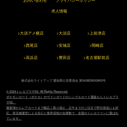
求人情報
>大須アメ横店
>大須店
>上前津店
>西尾店
>安城店
>岡崎店
>高浜店
>豊田店
>名古屋駅前店
株式会社ライトアップ 愛知県公安委員会 第543829500800号
© 2024トレカプラザ55. All Rights Reserved.
ポケモンカード（ポケカ）やヴァンガードのシングルカード通販ならトレカプラ
ザ55。
最新弾からレアカードまで幅広く取り揃え、正午までのご注文で即日発送にも対
応。実店舗運営による安心と業界屈指の在庫数で、全国のトレカファンに選ばれ
ています。