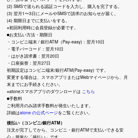
(2) SMSで送られる認証コードを入力し、購入を完了する。
(3) 翌月1〜3日にメールやSMSで請求のお知らせが届く。
(4) 期限日までに支払いをする。
※初回利用時に会員登録が必要です。
■お支払い方法・期限日
・コンビニ端末 / 銀行ATM（Pay-easy)：翌月10日
・電子バーコード：翌月10日
・はがき請求書：翌月20日
・口座振替：翌月27日
初期設定はコンビニ端末/銀行ATM(Pay-easy) です。
変更する場合は、スマホアプリまたはWebマイページから、月
末までにお手続きください。
※atoneスマホアプリのダウンロードは
こちら
■手数料
ご利用月のみ請求手数料が発生いたします。
詳細は
atone の公式ページ
をご覧ください。
後払い（コンビニ/銀行ATM）
注文が完了してから、コンビニ・銀行ATMで支払いできる安
心・簡単な「後払い」です。