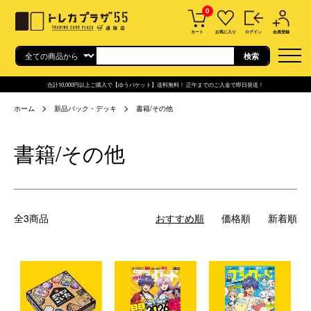
0
カート
お気に入り
ログイン
会員登録
合計10,000円以上ご購入で【ゆうパケット】送料無料！ 正午までのご入金で即日発送！
ホーム
新品パック・デッキ
書籍/その他
書籍/その他
全3商品
おすすめ順
価格順
新着順