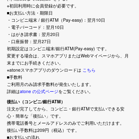
※初回利用時に会員登録が必要です。
■お支払い方法・期限日
・コンビニ端末 / 銀行ATM（Pay-easy)：翌月10日
・電子バーコード：翌月10日
・はがき請求書：翌月20日
・口座振替：翌月27日
初期設定はコンビニ端末/銀行ATM(Pay-easy) です。
変更する場合は、スマホアプリまたはWebマイページから、月
末までにお手続きください。
※atoneスマホアプリのダウンロードは
こちら
■手数料
ご利用月のみ請求手数料が発生いたします。
詳細は
atone の公式ページ
をご覧ください。
後払い（コンビニ/銀行ATM）
注文が完了してから、コンビニ・銀行ATMで支払いできる安
心・簡単な「後払い」です。
携帯電話番号とメールアドレスのみでご利用いただけます。
後払い手数料は209円（税込）です。
■お支払いの流れ