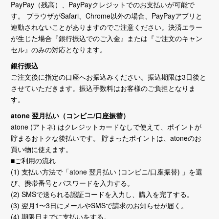
PayPay（残高）、PayPayクレジットでのお支払いが可能で
す。 ブラウザがSafari、Chrome以外の場合、PayPayアプリと
連動されないことがありますのでご注意ください。決済エラー
が生じた場合『銀行振込でのご入金』または『ご注文のキャン
セル』のみの対応となります。
銀行振込
ご注文後に指定の口座へお振込みください。振込期限は3日後と
させていただきます。振込手数料はお客様のご負担となりま
す。
atone 翌月払い（コンビニ/口座振替）
atone (アトネ) はクレジットカードなしで使えて、ポイントが
貯まるおトクな後払いです。 貯まったポイントは、atoneのお
買い物に使えます。
■ご利用の流れ
(1) 支払い方法で「atone 翌月払い (コンビニ/口座振替) 」を選
び、携帯番号とパスワードを入力する。
(2) SMSで送られる認証コードを入力し、購入を完了する。
(3) 翌月1〜3日にメールやSMSで請求のお知らせが届く。
(4) 期限日までに支払いをする。