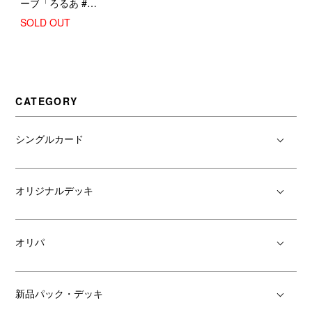
ーブ「ろるあ #1」
【スタンダードサ
SOLD OUT
イズ】
CATEGORY
シングルカード
オリジナルデッキ
オリパ
新品パック・デッキ