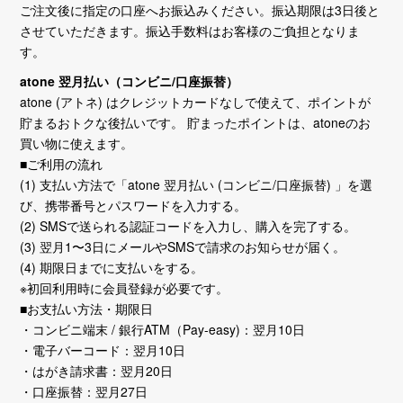
ご注文後に指定の口座へお振込みください。振込期限は3日後と
させていただきます。振込手数料はお客様のご負担となりま
す。
atone 翌月払い（コンビニ/口座振替）
atone (アトネ) はクレジットカードなしで使えて、ポイントが
貯まるおトクな後払いです。 貯まったポイントは、atoneのお
買い物に使えます。
■ご利用の流れ
(1) 支払い方法で「atone 翌月払い (コンビニ/口座振替) 」を選
び、携帯番号とパスワードを入力する。
(2) SMSで送られる認証コードを入力し、購入を完了する。
(3) 翌月1〜3日にメールやSMSで請求のお知らせが届く。
(4) 期限日までに支払いをする。
※初回利用時に会員登録が必要です。
■お支払い方法・期限日
・コンビニ端末 / 銀行ATM（Pay-easy)：翌月10日
・電子バーコード：翌月10日
・はがき請求書：翌月20日
・口座振替：翌月27日