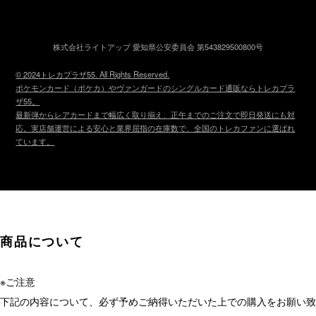
株式会社ライトアップ 愛知県公安委員会 第543829500800号
© 2024トレカプラザ55. All Rights Reserved.
ポケモンカード（ポケカ）やヴァンガードのシングルカード通販ならトレカプラ
ザ55。
最新弾からレアカードまで幅広く取り揃え、正午までのご注文で即日発送にも対
応。実店舗運営による安心と業界屈指の在庫数で、全国のトレカファンに選ばれ
ています。
商品について
※ご注意
下記の内容について、必ず予めご納得いただいた上での購入をお願い致