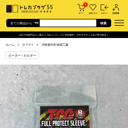
0
カート
お気に入り
ログイン
会員登録
合計10,000円以上ご購入で【ゆうパケット】送料無料！ 正午までのご入金で即日発送！
ホーム
サプライ
河島製作所/雑貨工廠
ローダー / ホルダー