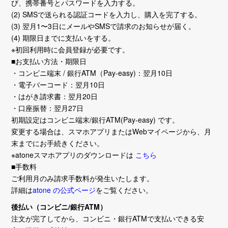
び、携帯番号とパスワードを入力する。
(2) SMSで送られる認証コードを入力し、購入を完了する。
(3) 翌月1〜3日にメールやSMSで請求のお知らせが届く。
(4) 期限日までに支払いをする。
※初回利用時に会員登録が必要です。
■お支払い方法・期限日
・コンビニ端末 / 銀行ATM（Pay-easy)：翌月10日
・電子バーコード：翌月10日
・はがき請求書：翌月20日
・口座振替：翌月27日
初期設定はコンビニ端末/銀行ATM(Pay-easy) です。
変更する場合は、スマホアプリまたはWebマイページから、月
末までにお手続きください。
※atoneスマホアプリのダウンロードは
こちら
■手数料
ご利用月のみ請求手数料が発生いたします。
詳細は
atone の公式ページ
をご覧ください。
後払い（コンビニ/銀行ATM）
注文が完了してから、コンビニ・銀行ATMで支払いできる安