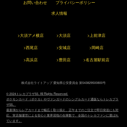
お問い合わせ
プライバシーポリシー
求人情報
>大須アメ横店
>大須店
>上前津店
>西尾店
>安城店
>岡崎店
>高浜店
>豊田店
>名古屋駅前店
株式会社ライトアップ 愛知県公安委員会 第543829500800号
© 2024トレカプラザ55. All Rights Reserved.
ポケモンカード（ポケカ）やヴァンガードのシングルカード通販ならトレカプラ
ザ55。
最新弾からレアカードまで幅広く取り揃え、正午までのご注文で即日発送にも対
応。実店舗運営による安心と業界屈指の在庫数で、全国のトレカファンに選ばれ
ています。