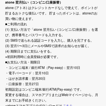
atone 翌月払い（コンビニ/口座振替）
atone (アトネ) はクレジットカードなしで使えて、ポイントが
貯まるおトクな後払いです。 貯まったポイントは、atoneのお
買い物に使えます。
■ご利用の流れ
(1) 支払い方法で「atone 翌月払い (コンビニ/口座振替) 」を選
び、携帯番号とパスワードを入力する。
(2) SMSで送られる認証コードを入力し、購入を完了する。
(3) 翌月1〜3日にメールやSMSで請求のお知らせが届く。
(4) 期限日までに支払いをする。
※初回利用時に会員登録が必要です。
■お支払い方法・期限日
・コンビニ端末 / 銀行ATM（Pay-easy)：翌月10日
・電子バーコード：翌月10日
・はがき請求書：翌月20日
・口座振替：翌月27日
初期設定はコンビニ端末/銀行ATM(Pay-easy) です。
変更する場合は、スマホアプリまたはWebマイページから、月
末までにお手続きください。
※atoneスマホアプリのダウンロードは
こちら