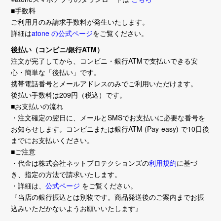
■手数料
ご利用月のみ請求手数料が発生いたします。
詳細は
atone の公式ページ
をご覧ください。
後払い（コンビニ/銀行ATM）
注文が完了してから、コンビニ・銀行ATMで支払いできる安
心・簡単な「後払い」です。
携帯電話番号とメールアドレスのみでご利用いただけます。
後払い手数料は209円（税込）です。
■お支払いの流れ
・注文確定の翌日に、メールとSMSでお支払いに必要な番号を
お知らせします。コンビニまたは銀行ATM (Pay-easy) で10日後
までにお支払いください。
■ご注意
・代金は株式会社ネットプロテクションズの
利用規約
に基づ
き、指定の方法で請求いたします。
・詳細は、
公式ページ
をご覧ください。
『当店の銀行振込とは別物です。商品発送後のご案内までお振
込みいただかないようお願いいたします』