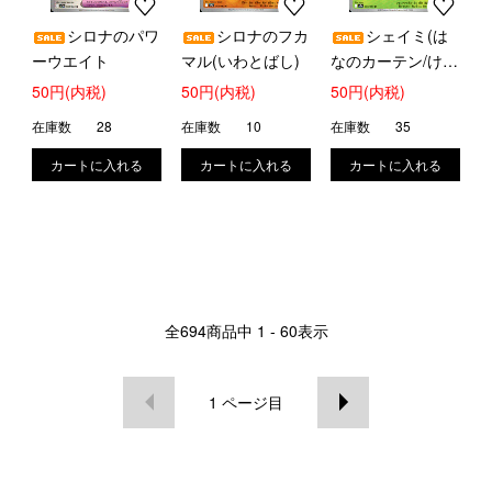
シロナのパワ
シロナのフカ
シェイミ(は
ーウエイト
マル(いわとばし)
なのカーテン/けと
ばす)
50円(内税)
50円(内税)
50円(内税)
在庫数
28
在庫数
10
在庫数
35
全
694
商品中
1 - 60
表示
1
ページ目