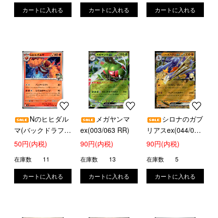
Nのヒヒダル
メガヤンマ
シロナのガブ
マ(バックドラフ
ex(003/063 RR)
リアスex(044/063
ト/ひだるまキャノ
RR)
50円(内税)
90円(内税)
90円(内税)
ン)
在庫数
11
在庫数
13
在庫数
5