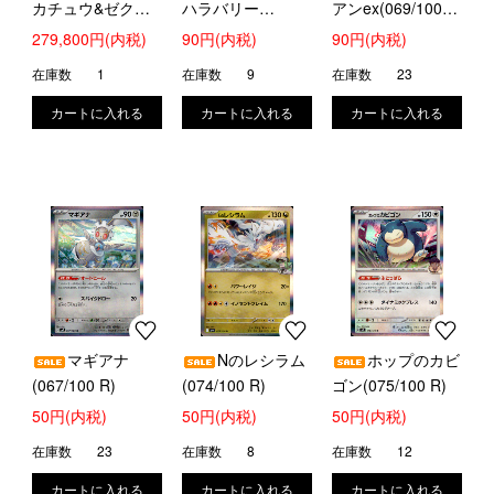
カチュウ&ゼクロ
ハラバリー
アンex(069/100
ムGX(101/095
ex(030/100 RR)
RR)
279,800円(内税)
90円(内税)
90円(内税)
SR)[SA][ポケモン
在庫数
1
在庫数
9
在庫数
23
カードゲーム]
マギアナ
Nのレシラム
ホップのカビ
(067/100 R)
(074/100 R)
ゴン(075/100 R)
50円(内税)
50円(内税)
50円(内税)
在庫数
23
在庫数
8
在庫数
12