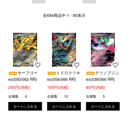
全
694
商品中
1 - 60
表示
サーフゴー
トドロクツキ
テツノブジン
ex(050/062 RR)
ex(054/066 RR)
ex(038/066 RR)
200円(内税)
150円(内税)
90円(内税)
在庫数
6
在庫数
10
在庫数
5