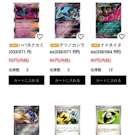
ハバタクカミ
テツノカシラ
イイネイヌ
(033/071 R)
ex(036/071 RR)
ex(036/064 RR)
50円(内税)
90円(内税)
90円(内税)
在庫数
2
在庫数
3
在庫数
12