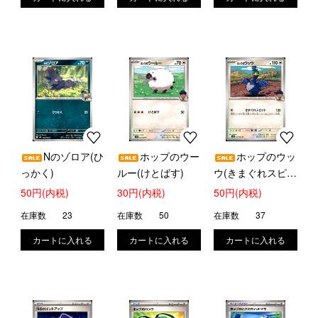
Nのゾロア(ひ
ホップのウー
ホップのウッ
っかく)
ルー(けとばす)
ウ(きまぐれスピッ
ト)
50円(内税)
30円(内税)
50円(内税)
在庫数
23
在庫数
50
在庫数
37