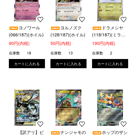
ヨノワール
ヨルノズク
ドラメシヤ
(066/187)(ホイル)
(128/187)(ホイル)
(118/187)(ミラー/
モンスターボール)
90円(内税)
50円(内税)
190円(内税)
在庫数
18
在庫数
13
在庫数
2
【訳アリ】ピ
ナンジャモの
ホップのザシ