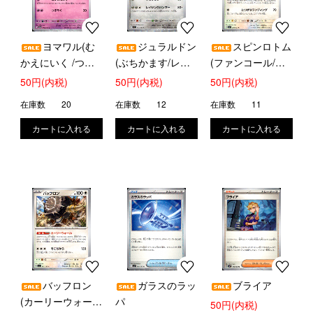
ヨマワル(む
ジュラルドン
スピンロトム
かえにいく /つぶ
(ぶちかます/レイ
(ファンコール/と
やく)
ジングハンマー)
つげきランディン
50円(内税)
50円(内税)
50円(内税)
グ)
在庫数
20
在庫数
12
在庫数
11
バッフロン
ガラスのラッ
ブライア
(カーリーウォー
パ
50円(内税)