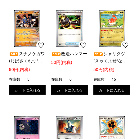
スナノケガワ
改造ハンマー
シャリタツ
(じばさくれつ/パ
(きゃくよせ/なみ
50円(内税)
ワージェム)
のり)
90円(内税)
50円(内税)
在庫数
5
在庫数
6
在庫数
15