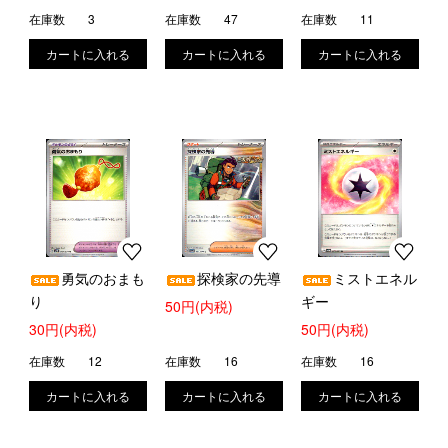
在庫数
3
在庫数
47
在庫数
11
勇気のおまも
探検家の先導
ミストエネル
り
ギー
50円(内税)
30円(内税)
50円(内税)
在庫数
12
在庫数
16
在庫数
16