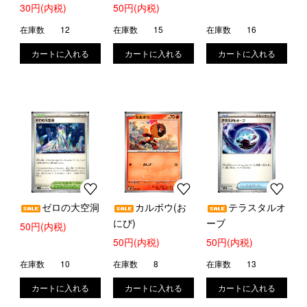
ル)
30円(内税)
50円(内税)
在庫数
12
在庫数
15
在庫数
16
ゼロの大空洞
カルボウ(お
テラスタルオ
にび)
ーブ
50円(内税)
50円(内税)
50円(内税)
在庫数
10
在庫数
8
在庫数
13