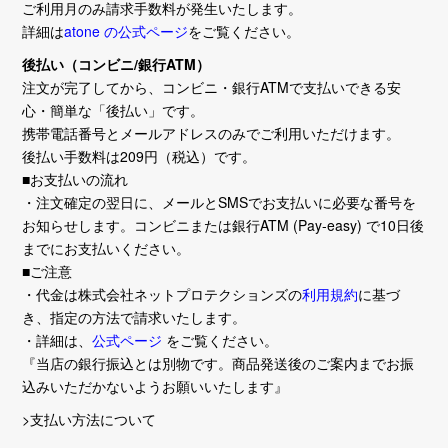
ご利用月のみ請求手数料が発生いたします。
詳細は
atone の公式ページ
をご覧ください。
後払い（コンビニ/銀行ATM）
注文が完了してから、コンビニ・銀行ATMで支払いできる安
心・簡単な「後払い」です。
携帯電話番号とメールアドレスのみでご利用いただけます。
後払い手数料は209円（税込）です。
■お支払いの流れ
・注文確定の翌日に、メールとSMSでお支払いに必要な番号を
お知らせします。コンビニまたは銀行ATM (Pay-easy) で10日後
までにお支払いください。
■ご注意
・代金は株式会社ネットプロテクションズの
利用規約
に基づ
き、指定の方法で請求いたします。
・詳細は、
公式ページ
をご覧ください。
『当店の銀行振込とは別物です。商品発送後のご案内までお振
込みいただかないようお願いいたします』
>支払い方法について