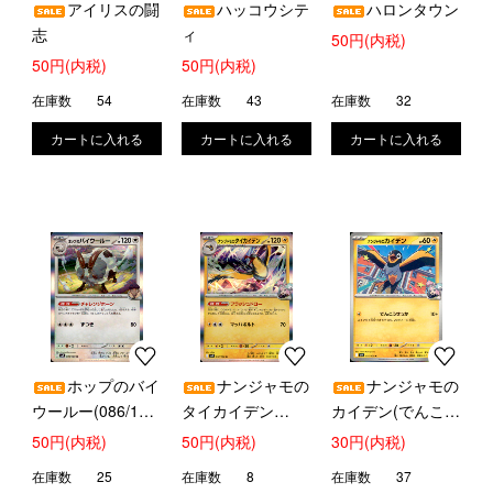
アイリスの闘
ハッコウシテ
ハロンタウン
志
ィ
50円(内税)
50円(内税)
50円(内税)
在庫数
54
在庫数
43
在庫数
32
ホップのバイ
ナンジャモの
ナンジャモの
ウールー(086/100
タイカイデン
カイデン(でんこう
R)
(032/100 R)
せっか)
50円(内税)
50円(内税)
30円(内税)
在庫数
25
在庫数
8
在庫数
37