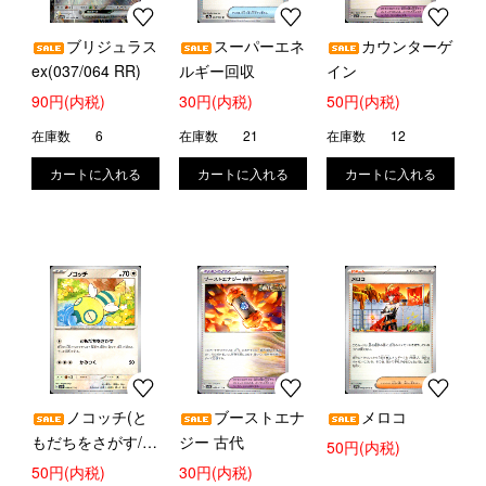
ブリジュラス
スーパーエネ
カウンターゲ
ex(037/064 RR)
ルギー回収
イン
90円(内税)
30円(内税)
50円(内税)
在庫数
6
在庫数
21
在庫数
12
ノコッチ(と
ブーストエナ
メロコ
もだちをさがす/か
ジー 古代
50円(内税)
みつく)
50円(内税)
30円(内税)