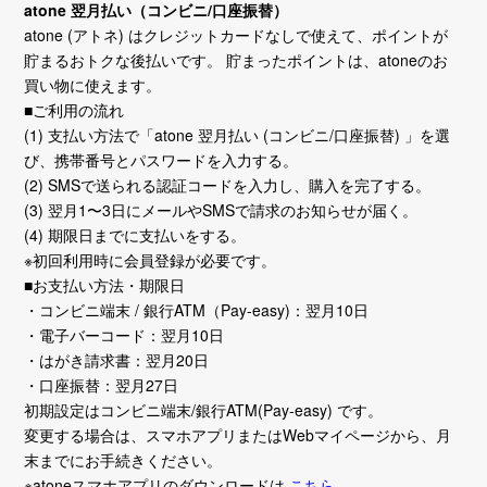
atone 翌月払い（コンビニ/口座振替）
atone (アトネ) はクレジットカードなしで使えて、ポイントが
貯まるおトクな後払いです。 貯まったポイントは、atoneのお
買い物に使えます。
■ご利用の流れ
(1) 支払い方法で「atone 翌月払い (コンビニ/口座振替) 」を選
び、携帯番号とパスワードを入力する。
(2) SMSで送られる認証コードを入力し、購入を完了する。
(3) 翌月1〜3日にメールやSMSで請求のお知らせが届く。
(4) 期限日までに支払いをする。
※初回利用時に会員登録が必要です。
■お支払い方法・期限日
・コンビニ端末 / 銀行ATM（Pay-easy)：翌月10日
・電子バーコード：翌月10日
・はがき請求書：翌月20日
・口座振替：翌月27日
初期設定はコンビニ端末/銀行ATM(Pay-easy) です。
変更する場合は、スマホアプリまたはWebマイページから、月
末までにお手続きください。
※atoneスマホアプリのダウンロードは
こちら