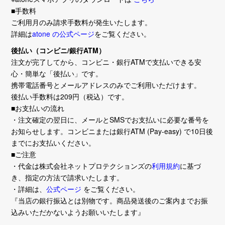
■手数料
ご利用月のみ請求手数料が発生いたします。
詳細は
atone の公式ページ
をご覧ください。
後払い（コンビニ/銀行ATM）
注文が完了してから、コンビニ・銀行ATMで支払いできる安
心・簡単な「後払い」です。
携帯電話番号とメールアドレスのみでご利用いただけます。
後払い手数料は209円（税込）です。
■お支払いの流れ
・注文確定の翌日に、メールとSMSでお支払いに必要な番号を
お知らせします。コンビニまたは銀行ATM (Pay-easy) で10日後
までにお支払いください。
■ご注意
・代金は株式会社ネットプロテクションズの
利用規約
に基づ
き、指定の方法で請求いたします。
・詳細は、
公式ページ
をご覧ください。
『当店の銀行振込とは別物です。商品発送後のご案内までお振
込みいただかないようお願いいたします』