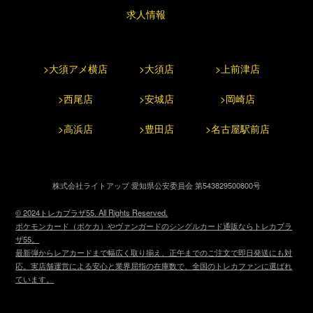
求人情報
>大須アメ横店
>大須店
>上前津店
>西尾店
>安城店
>岡崎店
>高浜店
>豊田店
>名古屋駅前店
株式会社ライトアップ 愛知県公安委員会 第543829500800号
© 2024トレカプラザ55. All Rights Reserved.
ポケモンカード（ポケカ）やヴァンガードのシングルカード通販ならトレカプラ
ザ55。
最新弾からレアカードまで幅広く取り揃え、正午までのご注文で即日発送にも対
応。実店舗運営による安心と業界屈指の在庫数で、全国のトレカファンに選ばれ
ています。