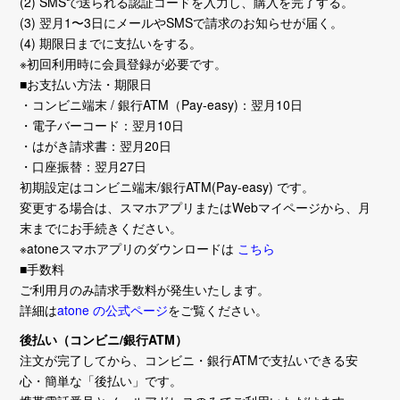
(2) SMSで送られる認証コードを入力し、購入を完了する。
(3) 翌月1〜3日にメールやSMSで請求のお知らせが届く。
(4) 期限日までに支払いをする。
※初回利用時に会員登録が必要です。
■お支払い方法・期限日
・コンビニ端末 / 銀行ATM（Pay-easy)：翌月10日
・電子バーコード：翌月10日
・はがき請求書：翌月20日
・口座振替：翌月27日
初期設定はコンビニ端末/銀行ATM(Pay-easy) です。
変更する場合は、スマホアプリまたはWebマイページから、月
末までにお手続きください。
※atoneスマホアプリのダウンロードは
こちら
■手数料
ご利用月のみ請求手数料が発生いたします。
詳細は
atone の公式ページ
をご覧ください。
後払い（コンビニ/銀行ATM）
注文が完了してから、コンビニ・銀行ATMで支払いできる安
心・簡単な「後払い」です。