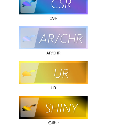
CSR
AR/CHR
UR
色違い