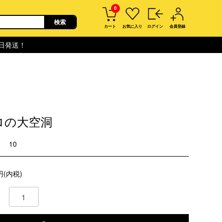
0
カート
お気に入り
ログイン
会員登録
即日発送！
ロの大空洞
10
円(内税)