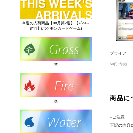
今週の入荷商品【08月第2週】【7/29～
8/11】(ポケモンカードゲーム)
ブライア
50円(内税)
草
商品に
炎
※ご注意
下記の内容