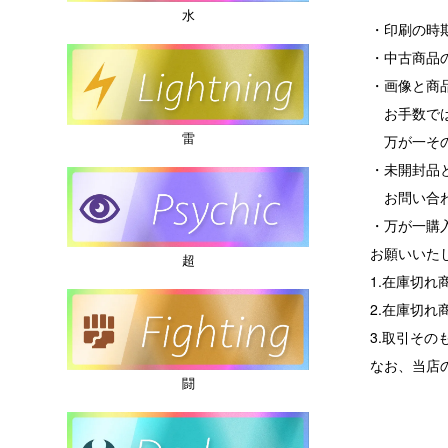
水
・印刷の時
・中古商品
・画像と商
お手数では
雷
万が一その
・未開封品
お問い合わ
・万が一購
お願いいた
超
1.在庫切
2.在庫切
3.取引その
なお、当店
闘