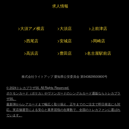
求人情報
>大須アメ横店
>大須店
>上前津店
>西尾店
>安城店
>岡崎店
>高浜店
>豊田店
>名古屋駅前店
株式会社ライトアップ 愛知県公安委員会 第543829500800号
© 2024トレカプラザ55. All Rights Reserved.
ポケモンカード（ポケカ）やヴァンガードのシングルカード通販ならトレカプラ
ザ55。
最新弾からレアカードまで幅広く取り揃え、正午までのご注文で即日発送にも対
応。実店舗運営による安心と業界屈指の在庫数で、全国のトレカファンに選ばれ
ています。