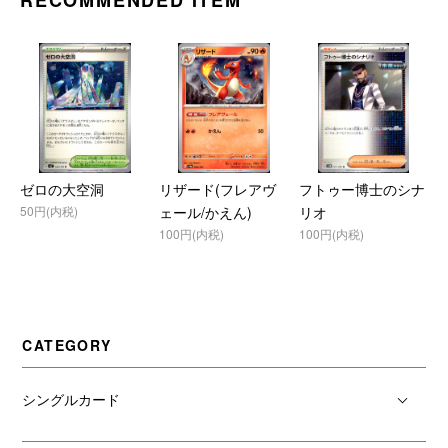
RECOMMENDED ITEM
ゼロの大空洞
リザード(フレアヴ
フトゥー博士のシナ
50円(内税)
ェール/かえん)
リオ
100円(内税)
100円(内税)
CATEGORY
シングルカード