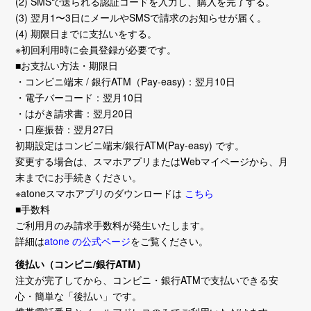
(2) SMSで送られる認証コードを入力し、購入を完了する。
(3) 翌月1〜3日にメールやSMSで請求のお知らせが届く。
(4) 期限日までに支払いをする。
※初回利用時に会員登録が必要です。
■お支払い方法・期限日
・コンビニ端末 / 銀行ATM（Pay-easy)：翌月10日
・電子バーコード：翌月10日
・はがき請求書：翌月20日
・口座振替：翌月27日
初期設定はコンビニ端末/銀行ATM(Pay-easy) です。
変更する場合は、スマホアプリまたはWebマイページから、月
末までにお手続きください。
※atoneスマホアプリのダウンロードは
こちら
■手数料
ご利用月のみ請求手数料が発生いたします。
詳細は
atone の公式ページ
をご覧ください。
後払い（コンビニ/銀行ATM）
注文が完了してから、コンビニ・銀行ATMで支払いできる安
心・簡単な「後払い」です。