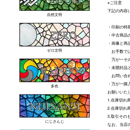
※ご注意
下記の内容
自然文明
・印刷の時
・中古商品
・画像と商
ゼロ文明
お手数では
万が一その
・未開封品
お問い合わ
・万が一購
多色
お願いいた
1.在庫切
2.在庫切
3.取引その
にじさんじ
なお、当店