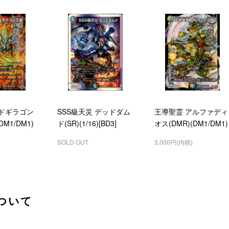
 ドギラゴン
SSS級天災 デッドダム
王導聖霊 アルファディ
DM1/DM1)
ド(SR)(1/16)[BD3]
オス(DMR)(DM1/DM1)
SOLD OUT
3,000円(内税)
ついて