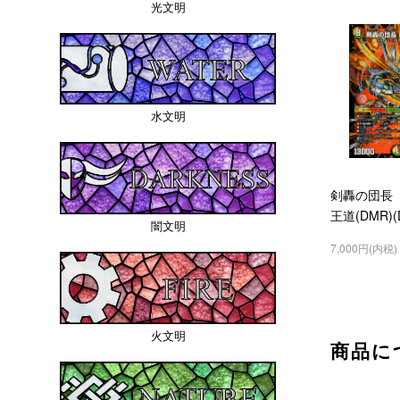
光文明
水文明
剣轟の団長
王道(DMR)(
闇文明
7,000円(内税)
火文明
商品に