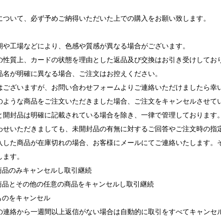
について、必ず予めご納得いただいた上での購入をお願い致します。
期や工場などにより、色感や質感が異なる場合がございます。
の性質上、カードの状態を理由とした返品及び交換はお引き受けしてお
品名が明確に異なる場合、ご注文はお控えください。
ございますが、お問い合わせフォームよりご連絡いただけましたら幸
ような商品をご注文いただきました場合、ご注文をキャンセルさせて
と開封品は明確に記載されている場合を除き、一律で管理しております
せいただきましても、未開封品の有無に対するご回答やご注文時の指
入した商品が在庫切れの場合、お客様にメールにてご連絡いたします。
します。
れ商品のみキャンセルし取引継続
れ商品とその他の任意の商品をキャンセルし取引継続
ものをキャンセル
の連絡から一週間以上返信がない場合は自動的に取引をすべてキャンセ