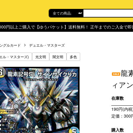
,000円以上ご購入で【ゆうパケット】送料無料！ 正午までのご入金で
ングルカード
デュエル・マスターズ
エル・マスターズ)
光文明
闇文明
多色
龍
ィアン・
在庫数
190円(内税
定価：300
購入数