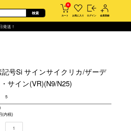
0
カート
お気に入り
ログイン
会員登録
即日発送！
素記号Si サインサイクリカ/ザーデ
サイン(VR)(N9/N25)
5
)
円(内税)