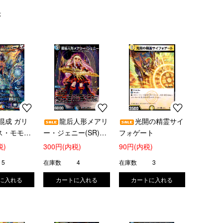
示
混成 ガリ
龍后人形メアリ
光開の精霊サイ
ス・モモミ
ー・ジェニー(SR)
フォゲート
)(19/112)
(12/89)
税)
300円(内税)
90円(内税)
5
在庫数
4
在庫数
3