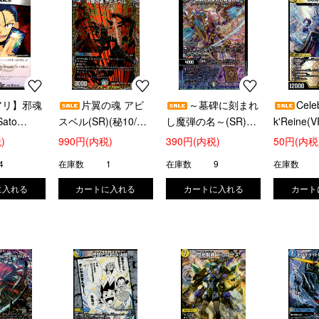
アリ】邪魂
片翼の魂 アビ
～墓碑に刻まれ
Cele
Sato
スベル(SR)(秘10/秘
し魔弾の名～(SR)
k'Reine(V
ShoPro]
24)
(S3/S11)
)
990円(内税)
390円(内税)
50円(内税
4
在庫数
1
在庫数
9
在庫数