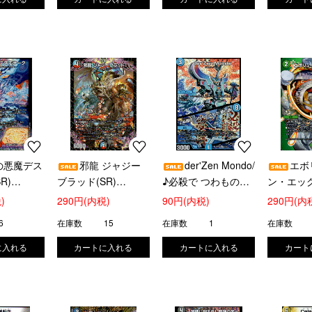
の悪魔デス
邪龍 ジャジー
der'Zen Mondo/
エボ
R)
ブラッド(SR)
♪必殺で つわものど
ン・エッグ(
(S10/S11)
もが 夢の跡(SR)
超50)
)
290円(内税)
90円(内税)
290円(内
(S3/S8)
6
在庫数
15
在庫数
1
在庫数