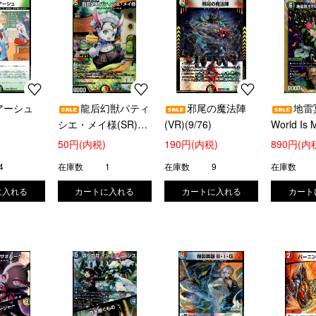
アーシュ
龍后幻獣パティ
邪尾の魔法陣
地雷
シエ・メイ様(SR)
(VR)(9/76)
World Is 
(14/89)
(秘9/秘10
50円(内税)
190円(内税)
890円(内
4
在庫数
1
在庫数
9
在庫数