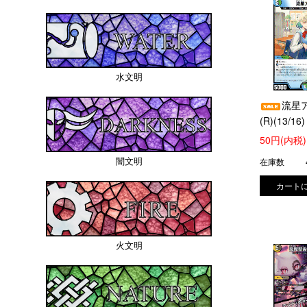
水文明
流星
(R)(13/16)
50円(内税)
闇文明
在庫数
火文明