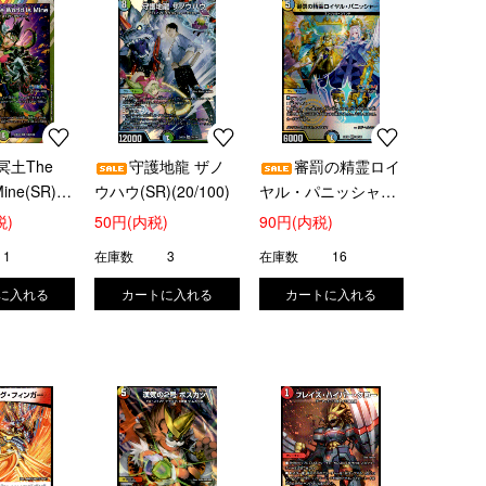
冥土The
守護地龍 ザノ
審罰の精霊ロイ
Mine(SR)
ウハウ(SR)(20/100)
ヤル・パニッシャー
)
(VR)(30/100)
税)
50円(内税)
90円(内税)
1
在庫数
3
在庫数
16