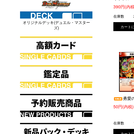
(SE5/SE10
390円(内税
在庫数
オリジナルデッキ(デュエル・マスター
ズ)
勇愛
50円(内税)
在庫数