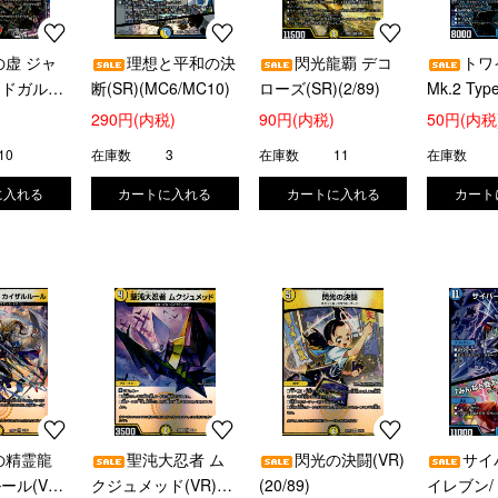
の虚 ジャ
理想と平和の決
閃光龍覇 デコ
トワ
リドガルド
断(SR)(MC6/MC10)
ローズ(SR)(2/89)
Mk.2 Ty
/OR1)
(SR)(5/89
290円(内税)
90円(内税)
50円(内税
10
在庫数
3
在庫数
11
在庫数
の精霊龍
聖沌大忍者 ム
閃光の決闘(VR)
サイ
ル(VR)
クジュメッド(VR)
(20/89)
イレブン