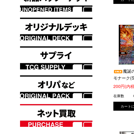
魔誕
モナーク(S
(S4/S11)
200円(内税
在庫数