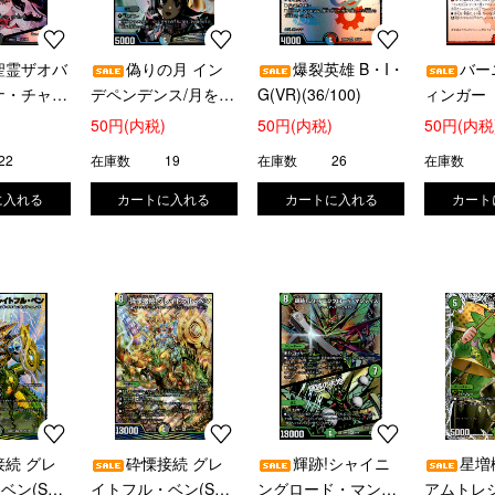
聖霊ザオバ
偽りの月 イン
爆裂英雄 B・I・
バー
ナ・チャー
デペンデンス/月を継
G(VR)(36/100)
ィンガー
31/100)
ぐもの(VR)(34/100)
50円(内税)
50円(内税)
50円(内税
22
在庫数
19
在庫数
26
在庫数
接続 グレ
砕慄接続 グレ
輝跡!シャイニ
星増
ン(SR)
イトフル・ベン(SR)
ングロード・マンテ
アムトレジ