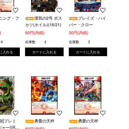
ニング・フ
漢気の2号 ボス
ブレイズ・ハイ
カツ(ホイル)(16/21)
パー・クロー
)
50円(内税)
30円(内税)
6
在庫数
4
在庫数
3
樹[プレミ
勇愛の天秤
勇愛の天秤
ャー](R)
50円(内税)
50円(内税)