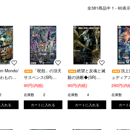
全
381
商品中
1 - 60
表
en Mondo/
「呪怨」の頂天
絶望と反魂と滅
頂上
つわものど
サスペンス(SR)
殺の決断◆(SR)
ュディア
(SR)
(S5/S10)
(5/17)
ーズ'22(SR
90円(内税)
90円(内税)
290円(内
2
在庫数
2
在庫数
4
在庫数