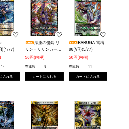
b
深淵の侵鈴 リ
BARUGA-雷増
R)(1/77)
リン＝リリンカーン
88(VR)(5/77)
(VR)(3/77)
)
50円(内税)
50円(内税)
14
在庫数
9
在庫数
11