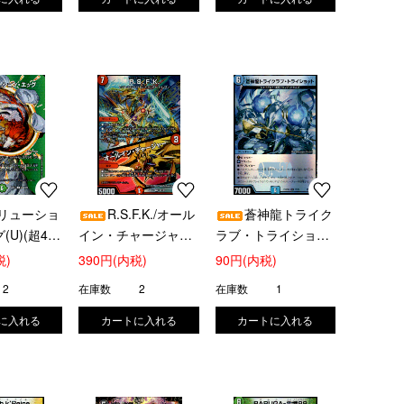
リューショ
R.S.F.K./オール
蒼神龍トライク
U)(超40/
イン・チャージャー
ラブ・トライショッ
(VR)(30/130)
ト(R/ホイル)(13/74)
税)
390円(内税)
90円(内税)
[23RP4X]
2
在庫数
2
在庫数
1