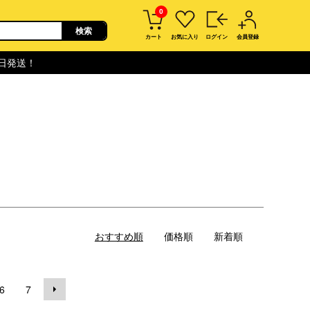
0
カート
お気に入り
ログイン
会員登録
即日発送！
おすすめ順
価格順
新着順
6
7