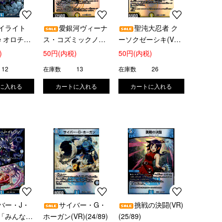
イライト
愛銀河ヴィーナ
聖沌大忍者 ク
pe オロチ
ス・コズミックノヴ
ーソクゼーシキ(VR)
)
ァ(VR)(16/89)
(17/89)
)
50円(内税)
50円(内税)
12
在庫数
13
在庫数
26
バー・J・
サイバー・G・
挑戦の決闘(VR)
/「みんなと
ホーガン(VR)(24/89)
(25/89)