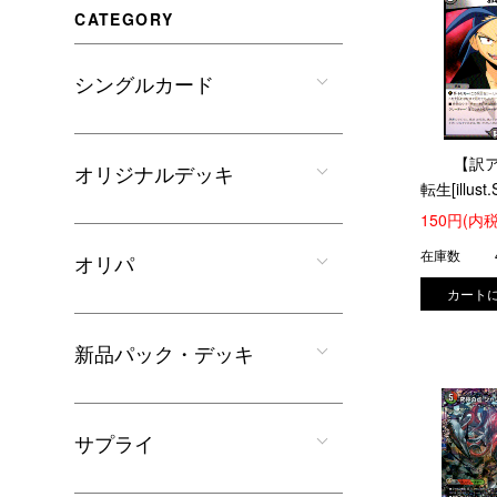
CATEGORY
シングルカード
【訳
オリジナルデッキ
転生[illust.
Masanori/
150円(内税
在庫数
オリパ
新品パック・デッキ
サプライ