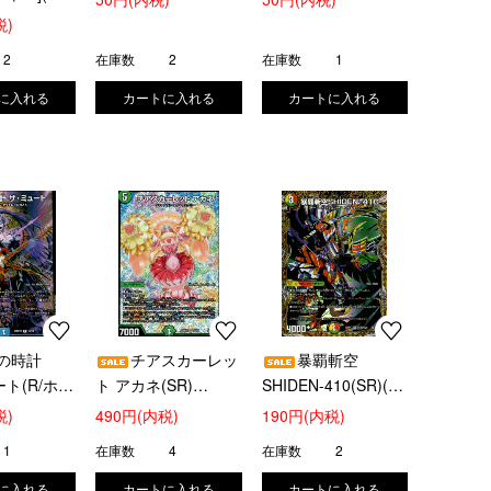
)
税)
2
在庫数
2
在庫数
1
の時計
チアスカーレッ
暴覇斬空
ト(R/ホイ
ト アカネ(SR)
SHIDEN-410(SR)(秘
)
(S8/S8)
10/秘24)
税)
490円(内税)
190円(内税)
1
在庫数
4
在庫数
2