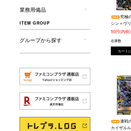
業務用備品
究極
ITEM GROUP
シン＝ヴ
(OR)(OR1
50円(内税)
グループから探す
在庫数
連戦
カイザルルー