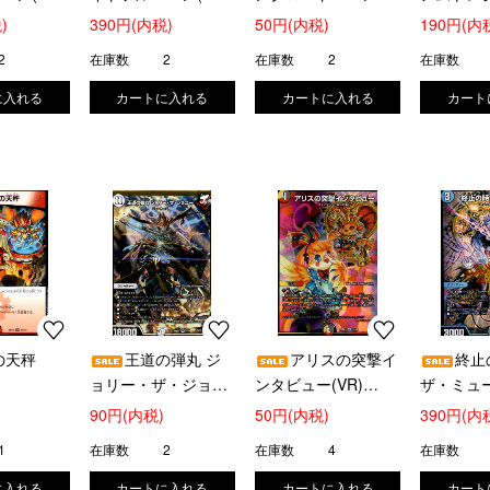
)
(S9/S11)
ィス/輝跡の大地(VR)
(TD4/TD5
)
390円(内税)
50円(内税)
190円(内
(6/74)
2
在庫数
2
在庫数
2
在庫数
の天秤
王道の弾丸 ジ
アリスの突撃イ
終止
ョリー・ザ・ジョニ
ンタビュー(VR)
ザ・ミュー
ー(SR)(1/16)
(33/89)
ル)(15/74
90円(内税)
50円(内税)
390円(内
1
在庫数
2
在庫数
4
在庫数