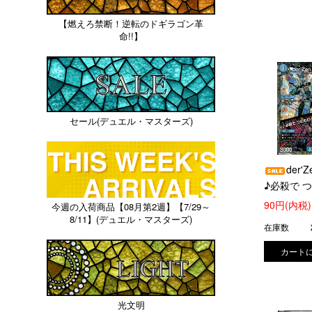
【燃えろ禁断！逆転のドギラゴン革
命!!】
セール(デュエル・マスターズ)
der'Z
♪必殺で 
もが 夢の跡
90円(内税)
今週の入荷商品【08月第2週】【7/29～
(TR1/TR9)
8/11】(デュエル・マスターズ)
在庫数
光文明