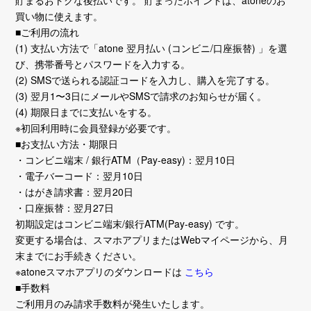
貯まるおトクな後払いです。 貯まったポイントは、atoneのお
買い物に使えます。
■ご利用の流れ
(1) 支払い方法で「atone 翌月払い (コンビニ/口座振替) 」を選
び、携帯番号とパスワードを入力する。
(2) SMSで送られる認証コードを入力し、購入を完了する。
(3) 翌月1〜3日にメールやSMSで請求のお知らせが届く。
(4) 期限日までに支払いをする。
※初回利用時に会員登録が必要です。
■お支払い方法・期限日
・コンビニ端末 / 銀行ATM（Pay-easy)：翌月10日
・電子バーコード：翌月10日
・はがき請求書：翌月20日
・口座振替：翌月27日
初期設定はコンビニ端末/銀行ATM(Pay-easy) です。
変更する場合は、スマホアプリまたはWebマイページから、月
末までにお手続きください。
※atoneスマホアプリのダウンロードは
こちら
■手数料
ご利用月のみ請求手数料が発生いたします。