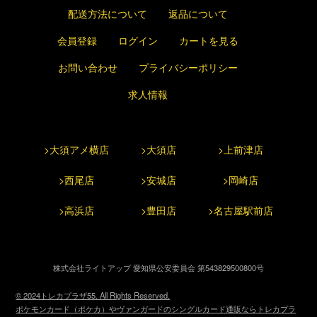
配送方法について
返品について
会員登録
ログイン
カートを見る
お問い合わせ
プライバシーポリシー
求人情報
>大須アメ横店
>大須店
>上前津店
>西尾店
>安城店
>岡崎店
>高浜店
>豊田店
>名古屋駅前店
株式会社ライトアップ 愛知県公安委員会 第543829500800号
© 2024トレカプラザ55. All Rights Reserved.
ポケモンカード（ポケカ）やヴァンガードのシングルカード通販ならトレカプラ