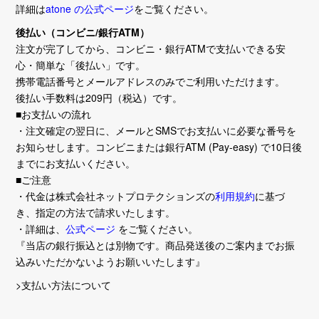
詳細は
atone の公式ページ
をご覧ください。
後払い（コンビニ/銀行ATM）
注文が完了してから、コンビニ・銀行ATMで支払いできる安
心・簡単な「後払い」です。
携帯電話番号とメールアドレスのみでご利用いただけます。
後払い手数料は209円（税込）です。
■お支払いの流れ
・注文確定の翌日に、メールとSMSでお支払いに必要な番号を
お知らせします。コンビニまたは銀行ATM (Pay-easy) で10日後
までにお支払いください。
■ご注意
・代金は株式会社ネットプロテクションズの
利用規約
に基づ
き、指定の方法で請求いたします。
・詳細は、
公式ページ
をご覧ください。
『当店の銀行振込とは別物です。商品発送後のご案内までお振
込みいただかないようお願いいたします』
>支払い方法について