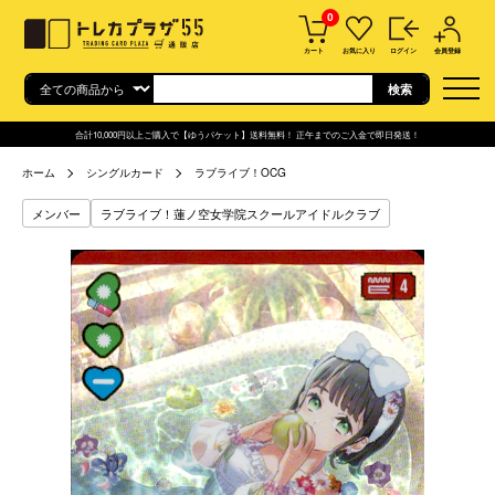
0
カート
お気に入り
ログイン
会員登録
合計10,000円以上ご購入で【ゆうパケット】送料無料！ 正午までのご入金で即日発送！
ホーム
シングルカード
ラブライブ！OCG
メンバー
ラブライブ！蓮ノ空女学院スクールアイドルクラブ