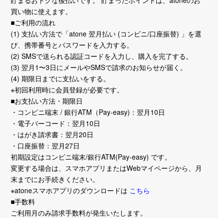
貯まるおトクな後払いです。 貯まったポイントは、atoneのお
買い物に使えます。
■ご利用の流れ
(1) 支払い方法で「atone 翌月払い (コンビニ/口座振替) 」を選
び、携帯番号とパスワードを入力する。
(2) SMSで送られる認証コードを入力し、購入を完了する。
(3) 翌月1〜3日にメールやSMSで請求のお知らせが届く。
(4) 期限日までに支払いをする。
※初回利用時に会員登録が必要です。
■お支払い方法・期限日
・コンビニ端末 / 銀行ATM（Pay-easy)：翌月10日
・電子バーコード：翌月10日
・はがき請求書：翌月20日
・口座振替：翌月27日
初期設定はコンビニ端末/銀行ATM(Pay-easy) です。
変更する場合は、スマホアプリまたはWebマイページから、月
末までにお手続きください。
※atoneスマホアプリのダウンロードは
こちら
■手数料
ご利用月のみ請求手数料が発生いたします。