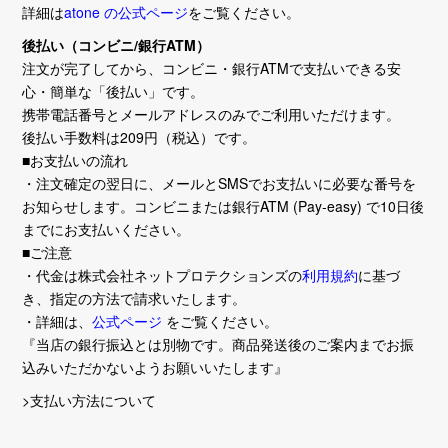
詳細は
atone の公式ページ
をご覧ください。
後払い（コンビニ/銀行ATM）
注文が完了してから、コンビニ・銀行ATMで支払いできる安
心・簡単な「後払い」です。
携帯電話番号とメールアドレスのみでご利用いただけます。
後払い手数料は209円（税込）です。
■お支払いの流れ
・注文確定の翌日に、メールとSMSでお支払いに必要な番号を
お知らせします。コンビニまたは銀行ATM (Pay-easy) で10日後
までにお支払いください。
■ご注意
・代金は株式会社ネットプロテクションズの
利用規約
に基づ
き、指定の方法で請求いたします。
・詳細は、
公式ページ
をご覧ください。
『当店の銀行振込とは別物です。商品発送後のご案内までお振
込みいただかないようお願いいたします』
>支払い方法について