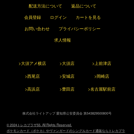
配送方法について
返品について
会員登録
ログイン
カートを見る
お問い合わせ
プライバシーポリシー
求人情報
>大須アメ横店
>大須店
>上前津店
>西尾店
>安城店
>岡崎店
>高浜店
>豊田店
>名古屋駅前店
株式会社ライトアップ 愛知県公安委員会 第543829500800号
© 2024トレカプラザ55. All Rights Reserved.
ポケモンカード（ポケカ）やヴァンガードのシングルカード通販ならトレカプラ