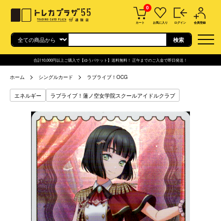
0
カート
お気に入り
ログイン
会員登録
合計10,000円以上ご購入で【ゆうパケット】送料無料！ 正午までのご入金で即日発送！
ホーム
シングルカード
ラブライブ！OCG
エネルギー
ラブライブ！蓮ノ空女学院スクールアイドルクラブ