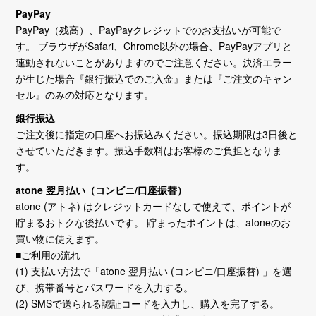
PayPay
PayPay（残高）、PayPayクレジットでのお支払いが可能で
す。 ブラウザがSafari、Chrome以外の場合、PayPayアプリと
連動されないことがありますのでご注意ください。決済エラー
が生じた場合『銀行振込でのご入金』または『ご注文のキャン
セル』のみの対応となります。
銀行振込
ご注文後に指定の口座へお振込みください。振込期限は3日後と
させていただきます。振込手数料はお客様のご負担となりま
す。
atone 翌月払い（コンビニ/口座振替）
atone (アトネ) はクレジットカードなしで使えて、ポイントが
貯まるおトクな後払いです。 貯まったポイントは、atoneのお
買い物に使えます。
■ご利用の流れ
(1) 支払い方法で「atone 翌月払い (コンビニ/口座振替) 」を選
び、携帯番号とパスワードを入力する。
(2) SMSで送られる認証コードを入力し、購入を完了する。