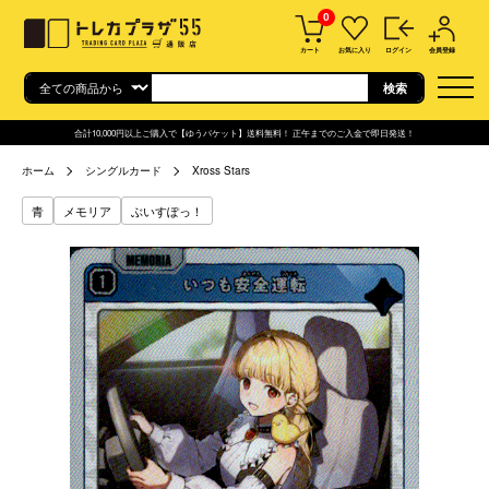
0
カート
お気に入り
ログイン
会員登録
合計10,000円以上ご購入で【ゆうパケット】送料無料！ 正午までのご入金で即日発送！
ホーム
シングルカード
Xross Stars
青
メモリア
ぶいすぽっ！