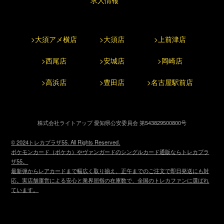
>大須アメ横店
>大須店
>上前津店
>西尾店
>安城店
>岡崎店
>高浜店
>豊田店
>名古屋駅前店
株式会社ライトアップ 愛知県公安委員会 第543829500800号
© 2024トレカプラザ55. All Rights Reserved.
ポケモンカード（ポケカ）やヴァンガードのシングルカード通販ならトレカプラ
ザ55。
最新弾からレアカードまで幅広く取り揃え、正午までのご注文で即日発送にも対
応。実店舗運営による安心と業界屈指の在庫数で、全国のトレカファンに選ばれ
ています。