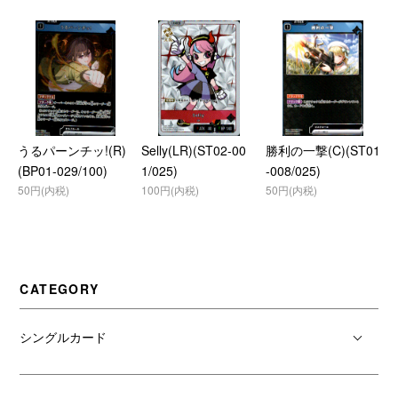
うるパーンチッ!(R)
Selly(LR)(ST02-00
勝利の一撃(C)(ST01
(BP01-029/100)
1/025)
-008/025)
50円(内税)
100円(内税)
50円(内税)
CATEGORY
シングルカード