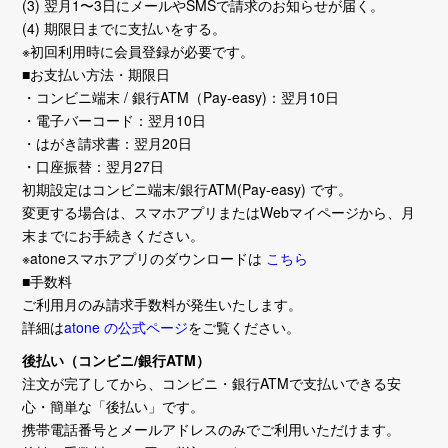
(3) 翌月1〜3日にメールやSMSで請求のお知らせが届く。
(4) 期限日までに支払いをする。
※初回利用時に会員登録が必要です。
■お支払い方法・期限日
・コンビニ端末 / 銀行ATM（Pay-easy)：翌月10日
・電子バーコード：翌月10日
・はがき請求書：翌月20日
・口座振替：翌月27日
初期設定はコンビニ端末/銀行ATM(Pay-easy) です。
変更する場合は、スマホアプリまたはWebマイページから、月
末までにお手続きください。
※atoneスマホアプリのダウンロードは
こちら
■手数料
ご利用月のみ請求手数料が発生いたします。
詳細は
atone の公式ページ
をご覧ください。
後払い（コンビニ/銀行ATM）
注文が完了してから、コンビニ・銀行ATMで支払いできる安
心・簡単な「後払い」です。
携帯電話番号とメールアドレスのみでご利用いただけます。