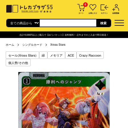
0
カート
お気に入り
ログイン
会員登録
合計10,000円以上ご購入で【ゆうパケット】送料無料！ 正午までのご入金で即日発送！
ホーム
シングルカード
Xross Stars
セール(Xross Stars)
緑
メモリア
ACE
Crazy Raccoon
個人勢/その他