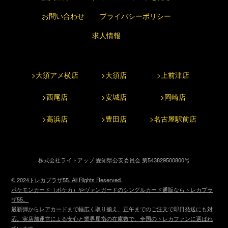
お問い合わせ
プライバシーポリシー
求人情報
>大須アメ横店
>大須店
>上前津店
>西尾店
>安城店
>岡崎店
>高浜店
>豊田店
>名古屋駅前店
株式会社ライトアップ 愛知県公安委員会 第543829500800号
© 2024トレカプラザ55. All Rights Reserved.
ポケモンカード（ポケカ）やヴァンガードのシングルカード通販ならトレカプラ
ザ55。
最新弾からレアカードまで幅広く取り揃え、正午までのご注文で即日発送にも対
応。実店舗運営による安心と業界屈指の在庫数で、全国のトレカファンに選ばれ
ています。