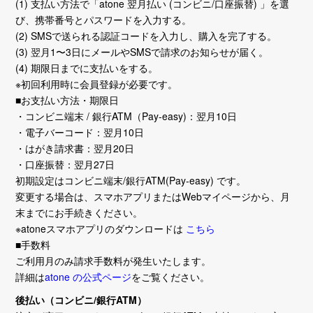
(1) 支払い方法で「atone 翌月払い (コンビニ/口座振替) 」を選
び、携帯番号とパスワードを入力する。
(2) SMSで送られる認証コードを入力し、購入を完了する。
(3) 翌月1〜3日にメールやSMSで請求のお知らせが届く。
(4) 期限日までに支払いをする。
※初回利用時に会員登録が必要です。
■お支払い方法・期限日
・コンビニ端末 / 銀行ATM（Pay-easy)：翌月10日
・電子バーコード：翌月10日
・はがき請求書：翌月20日
・口座振替：翌月27日
初期設定はコンビニ端末/銀行ATM(Pay-easy) です。
変更する場合は、スマホアプリまたはWebマイページから、月
末までにお手続きください。
※atoneスマホアプリのダウンロードは
こちら
■手数料
ご利用月のみ請求手数料が発生いたします。
詳細は
atone の公式ページ
をご覧ください。
後払い（コンビニ/銀行ATM）