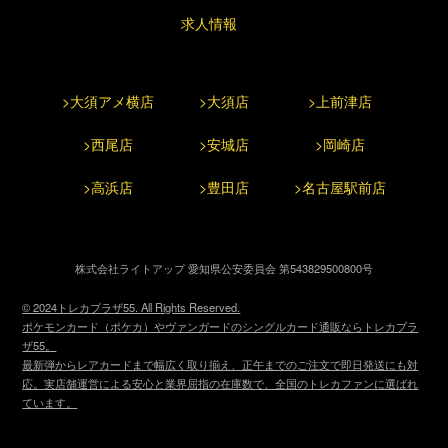
求人情報
>大須アメ横店
>大須店
>上前津店
>西尾店
>安城店
>岡崎店
>高浜店
>豊田店
>名古屋駅前店
株式会社ライトアップ 愛知県公安委員会 第543829500800号
© 2024トレカプラザ55. All Rights Reserved.
ポケモンカード（ポケカ）やヴァンガードのシングルカード通販ならトレカプラ
ザ55。
最新弾からレアカードまで幅広く取り揃え、正午までのご注文で即日発送にも対
応。実店舗運営による安心と業界屈指の在庫数で、全国のトレカファンに選ばれ
ています。