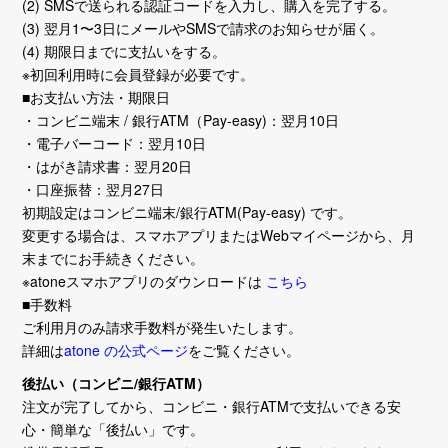
(2) SMSで送られる認証コードを入力し、購入を完了する。
(3) 翌月1〜3日にメールやSMSで請求のお知らせが届く。
(4) 期限日までに支払いをする。
※初回利用時に会員登録が必要です。
■お支払い方法・期限日
・コンビニ端末 / 銀行ATM（Pay-easy)：翌月10日
・電子バーコード：翌月10日
・はがき請求書：翌月20日
・口座振替：翌月27日
初期設定はコンビニ端末/銀行ATM(Pay-easy) です。
変更する場合は、スマホアプリまたはWebマイページから、月
末までにお手続きください。
※atoneスマホアプリのダウンロードは
こちら
■手数料
ご利用月のみ請求手数料が発生いたします。
詳細は
atone の公式ページ
をご覧ください。
後払い（コンビニ/銀行ATM）
注文が完了してから、コンビニ・銀行ATMで支払いできる安
心・簡単な「後払い」です。