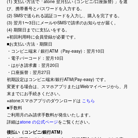
(1) 支払い方法で「atone 翌月払い (コンビニ/口座振替) 」を選
び、携帯番号とパスワードを入力する。
(2) SMSで送られる認証コードを入力し、購入を完了する。
(3) 翌月1〜3日にメールやSMSで請求のお知らせが届く。
(4) 期限日までに支払いをする。
※初回利用時に会員登録が必要です。
■お支払い方法・期限日
・コンビニ端末 / 銀行ATM（Pay-easy)：翌月10日
・電子バーコード：翌月10日
・はがき請求書：翌月20日
・口座振替：翌月27日
初期設定はコンビニ端末/銀行ATM(Pay-easy) です。
変更する場合は、スマホアプリまたはWebマイページから、月
末までにお手続きください。
※atoneスマホアプリのダウンロードは
こちら
■手数料
ご利用月のみ請求手数料が発生いたします。
詳細は
atone の公式ページ
をご覧ください。
後払い（コンビニ/銀行ATM）