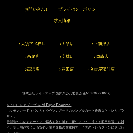
お問い合わせ
プライバシーポリシー
求人情報
>大須アメ横店
>大須店
>上前津店
>西尾店
>安城店
>岡崎店
>高浜店
>豊田店
>名古屋駅前店
株式会社ライトアップ 愛知県公安委員会 第543829500800号
© 2024トレカプラザ55. All Rights Reserved.
ポケモンカード（ポケカ）やヴァンガードのシングルカード通販ならトレカプラ
ザ55。
最新弾からレアカードまで幅広く取り揃え、正午までのご注文で即日発送にも対
応。実店舗運営による安心と業界屈指の在庫数で、全国のトレカファンに選ばれ
ています。