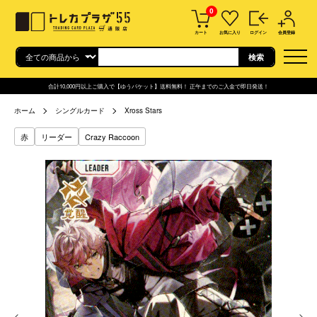
0
カート
お気に入り
ログイン
会員登録
合計10,000円以上ご購入で【ゆうパケット】送料無料！ 正午までのご入金で即日発送！
ホーム
シングルカード
Xross Stars
赤
リーダー
Crazy Raccoon