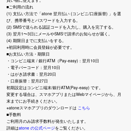
■ご利用の流れ
(1) 支払い方法で「atone 翌月払い (コンビニ/口座振替) 」を選
び、携帯番号とパスワードを入力する。
(2) SMSで送られる認証コードを入力し、購入を完了する。
(3) 翌月1〜3日にメールやSMSで請求のお知らせが届く。
(4) 期限日までに支払いをする。
※初回利用時に会員登録が必要です。
■お支払い方法・期限日
・コンビニ端末 / 銀行ATM（Pay-easy)：翌月10日
・電子バーコード：翌月10日
・はがき請求書：翌月20日
・口座振替：翌月27日
初期設定はコンビニ端末/銀行ATM(Pay-easy) です。
変更する場合は、スマホアプリまたはWebマイページから、月
末までにお手続きください。
※atoneスマホアプリのダウンロードは
こちら
■手数料
ご利用月のみ請求手数料が発生いたします。
詳細は
atone の公式ページ
をご覧ください。