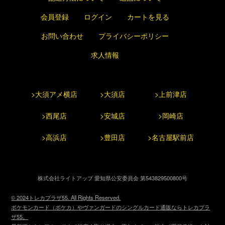
会員登録
ログイン
カートを見る
お問い合わせ
プライバシーポリシー
求人情報
>大須アメ横店
>大須店
>上前津店
>西尾店
>安城店
>岡崎店
>高浜店
>豊田店
>名古屋駅前店
株式会社ライトアップ 愛知県公安委員会 第543829500800号
© 2024トレカプラザ55. All Rights Reserved.
ポケモンカード（ポケカ）やヴァンガードのシングルカード通販ならトレカプラ
ザ55。