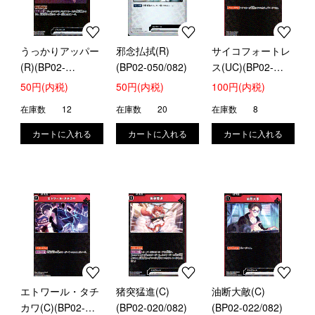
うっかりアッパー
邪念払拭(R)
サイコフォートレ
(R)(BP02-
(BP02-050/082)
ス(UC)(BP02-
021/082)
018/082)
50円(内税)
50円(内税)
100円(内税)
在庫数
12
在庫数
20
在庫数
8
エトワール・タチ
猪突猛進(C)
油断大敵(C)
カワ(C)(BP02-
(BP02-020/082)
(BP02-022/082)