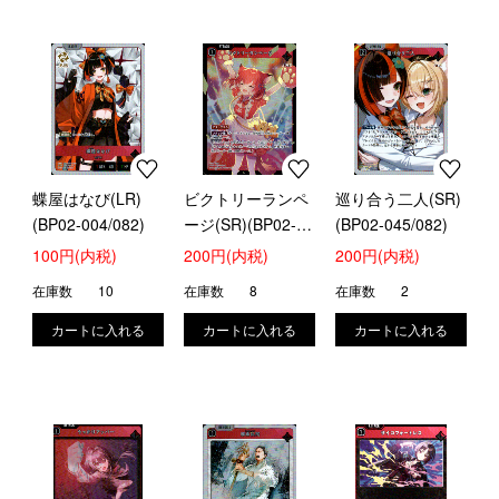
蝶屋はなび(LR)
ビクトリーランペ
巡り合う二人(SR)
(BP02-004/082)
ージ(SR)(BP02-
(BP02-045/082)
017/082)
100円(内税)
200円(内税)
200円(内税)
在庫数
10
在庫数
8
在庫数
2