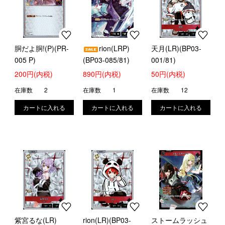
胴だよ胴!(P)(PR-
rion(LRP)
天月(LR)(BP03-
005 P)
(BP03-085/81)
001/81)
200円(内税)
890円(内税)
50円(内税)
在庫数
2
在庫数
1
在庫数
12
紫宮るな(LR)
rion(LR)(BP03-
ストームラッシュ