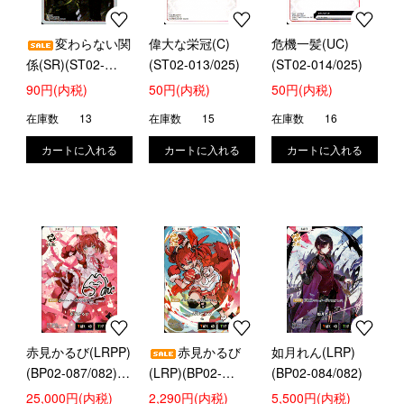
変わらない関
偉大な栄冠(C)
危機一髪(UC)
係(SR)(ST02-
(ST02-013/025)
(ST02-014/025)
012/025)
90円(内税)
50円(内税)
50円(内税)
在庫数
13
在庫数
15
在庫数
16
赤見かるび(LRPP)
赤見かるび
如月れん(LRP)
(BP02-087/082)
(LRP)(BP02-
(BP02-084/082)
【※実店舗共通在
083/082)
25,000円(内税)
2,290円(内税)
5,500円(内税)