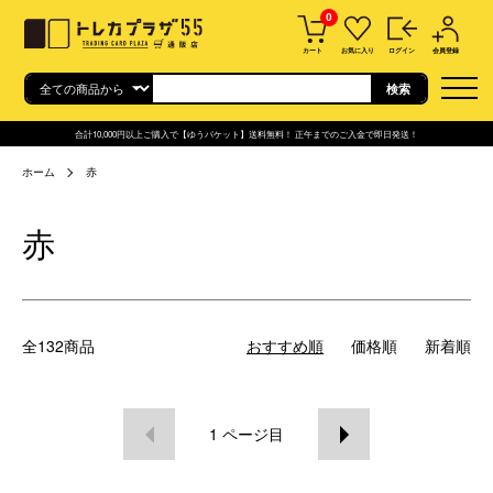
0
カート
お気に入り
ログイン
会員登録
合計10,000円以上ご購入で【ゆうパケット】送料無料！ 正午までのご入金で即日発送！
ホーム
赤
赤
全132商品
おすすめ順
価格順
新着順
1
ページ目