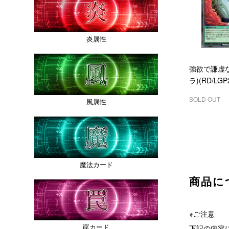
炎属性
強欲で謙虚
ラ)(RD/LGP2
SOLD OUT
風属性
魔法カード
商品に
※ご注意
罠カード
下記の内容