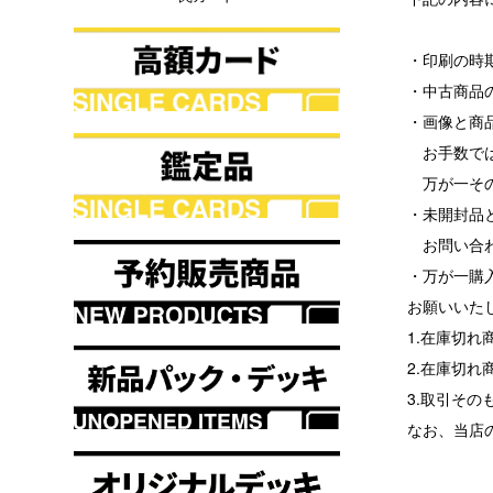
・印刷の時
・中古商品
・画像と商
お手数では
万が一その
・未開封品
お問い合わ
・万が一購
お願いいた
1.在庫切
2.在庫切
3.取引その
なお、当店