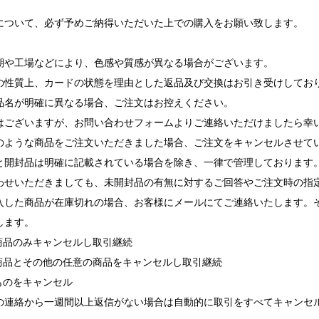
について、必ず予めご納得いただいた上での購入をお願い致します。
期や工場などにより、色感や質感が異なる場合がございます。
の性質上、カードの状態を理由とした返品及び交換はお引き受けしてお
品名が明確に異なる場合、ご注文はお控えください。
ございますが、お問い合わせフォームよりご連絡いただけましたら幸
ような商品をご注文いただきました場合、ご注文をキャンセルさせて
と開封品は明確に記載されている場合を除き、一律で管理しております
せいただきましても、未開封品の有無に対するご回答やご注文時の指
入した商品が在庫切れの場合、お客様にメールにてご連絡いたします。
します。
れ商品のみキャンセルし取引継続
れ商品とその他の任意の商品をキャンセルし取引継続
ものをキャンセル
の連絡から一週間以上返信がない場合は自動的に取引をすべてキャンセ