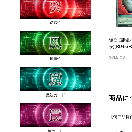
炎属性
強欲で謙虚
ラ)(RD/LGP2
SOLD OUT
風属性
魔法カード
商品に
【傷アリ特価
罠カード