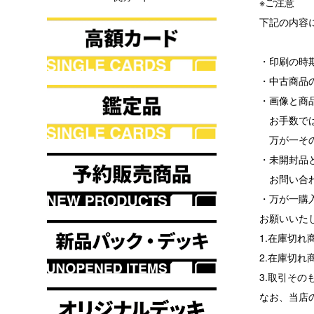
※ご注意
下記の内容
・印刷の時
・中古商品
・画像と商
お手数では
万が一その
・未開封品
お問い合わ
・万が一購
お願いいた
1.在庫切
2.在庫切
3.取引その
なお、当店