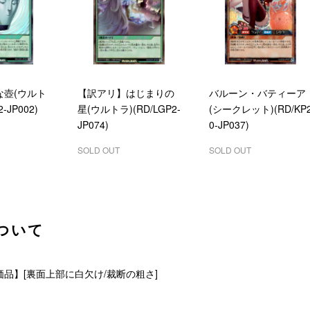
な壺(ウルト
【訳アリ】はじまりの
バルーン・バティーア
-JP002)
星(ウルトラ)(RD/LGP2-
(シークレット)(RD/KP
JP074)
0-JP037)
SOLD OUT
SOLD OUT
ついて
品】[裏面上部に白欠け/裁断の粗さ]