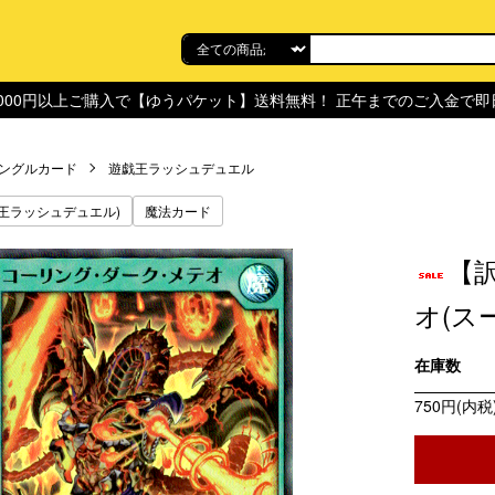
,000円以上ご購入で【ゆうパケット】送料無料！ 正午までのご入金で
ングルカード
遊戯王ラッシュデュエル
王ラッシュデュエル)
魔法カード
【
オ(スー
在庫数
750円(内税