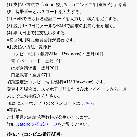
(1) 支払い方法で「atone 翌月払い (コンビニ/口座振替) 」を選
び、携帯番号とパスワードを入力する。
(2) SMSで送られる認証コードを入力し、購入を完了する。
(3) 翌月1〜3日にメールやSMSで請求のお知らせが届く。
(4) 期限日までに支払いをする。
※初回利用時に会員登録が必要です。
■お支払い方法・期限日
・コンビニ端末 / 銀行ATM（Pay-easy)：翌月10日
・電子バーコード：翌月10日
・はがき請求書：翌月20日
・口座振替：翌月27日
初期設定はコンビニ端末/銀行ATM(Pay-easy) です。
変更する場合は、スマホアプリまたはWebマイページから、月
末までにお手続きください。
※atoneスマホアプリのダウンロードは
こちら
■手数料
ご利用月のみ請求手数料が発生いたします。
詳細は
atone の公式ページ
をご覧ください。
後払い（コンビニ/銀行ATM）