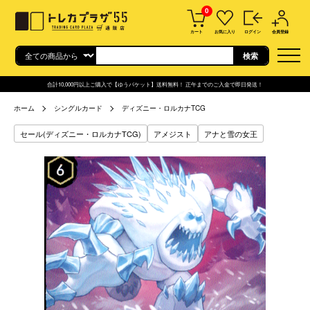
0
カート
お気に入り
ログイン
会員登録
合計10,000円以上ご購入で【ゆうパケット】送料無料！ 正午までのご入金で即日発送！
ホーム
シングルカード
ディズニー・ロルカナTCG
セール(ディズニー・ロルカナTCG)
アメジスト
アナと雪の女王