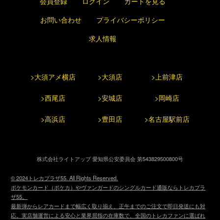
会員登録
ログイン
カートを見る
お問い合わせ
プライバシーポリシー
求人情報
>大須アメ横店
>大須店
>上前津店
>西尾店
>安城店
>岡崎店
>高浜店
>豊田店
>名古屋駅前店
株式会社ライトアップ 愛知県公安委員会 第543829500800号
© 2024トレカプラザ55. All Rights Reserved.
ポケモンカード（ポケカ）やヴァンガードのシングルカード通販ならトレカプラ
ザ55。
最新弾からレアカードまで幅広く取り揃え、正午までのご注文で即日発送にも対
応。実店舗運営による安心と業界屈指の在庫数で、全国のトレカファンに選ばれ