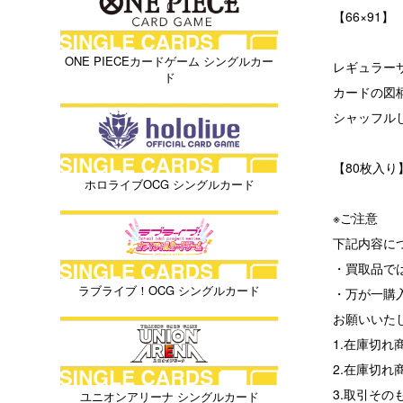
【66×91】
ONE PIECEカードゲーム シングルカー
レギュラー
ド
カードの図
シャッフル
【80枚入り
ホロライブOCG シングルカード
※ご注意
下記内容に
・買取品で
ラブライブ！OCG シングルカード
・万が一購
お願いいた
1.在庫切
2.在庫切
3.取引その
ユニオンアリーナ シングルカード