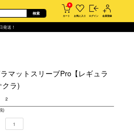
0
カート
お気に入り
ログイン
会員登録
即日発送！
ラマットスリーブPro【レギュラ
サクラ)
2
税)