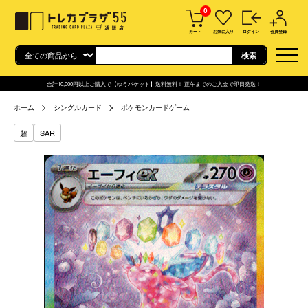
0
カート
お気に入り
ログイン
会員登録
合計10,000円以上ご購入で【ゆうパケット】送料無料！ 正午までのご入金で即日発送！
ホーム
シングルカード
ポケモンカードゲーム
超
SAR