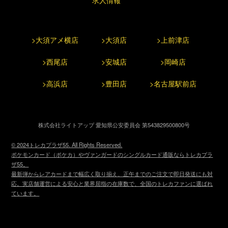
>大須アメ横店
>大須店
>上前津店
>西尾店
>安城店
>岡崎店
>高浜店
>豊田店
>名古屋駅前店
株式会社ライトアップ 愛知県公安委員会 第543829500800号
© 2024トレカプラザ55. All Rights Reserved.
ポケモンカード（ポケカ）やヴァンガードのシングルカード通販ならトレカプラ
ザ55。
最新弾からレアカードまで幅広く取り揃え、正午までのご注文で即日発送にも対
応。実店舗運営による安心と業界屈指の在庫数で、全国のトレカファンに選ばれ
ています。