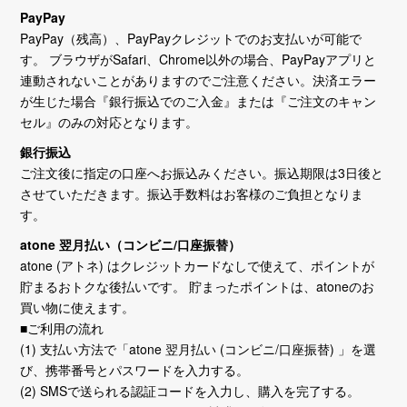
PayPay
PayPay（残高）、PayPayクレジットでのお支払いが可能で
す。 ブラウザがSafari、Chrome以外の場合、PayPayアプリと
連動されないことがありますのでご注意ください。決済エラー
が生じた場合『銀行振込でのご入金』または『ご注文のキャン
セル』のみの対応となります。
銀行振込
ご注文後に指定の口座へお振込みください。振込期限は3日後と
させていただきます。振込手数料はお客様のご負担となりま
す。
atone 翌月払い（コンビニ/口座振替）
atone (アトネ) はクレジットカードなしで使えて、ポイントが
貯まるおトクな後払いです。 貯まったポイントは、atoneのお
買い物に使えます。
■ご利用の流れ
(1) 支払い方法で「atone 翌月払い (コンビニ/口座振替) 」を選
び、携帯番号とパスワードを入力する。
(2) SMSで送られる認証コードを入力し、購入を完了する。