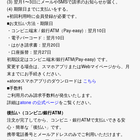
(3) 翌月1〜3日にメールやSMSで請求のお知らせが届く。
(4) 期限日までに支払いをする。
※初回利用時に会員登録が必要です。
■お支払い方法・期限日
・コンビニ端末 / 銀行ATM（Pay-easy)：翌月10日
・電子バーコード：翌月10日
・はがき請求書：翌月20日
・口座振替：翌月27日
初期設定はコンビニ端末/銀行ATM(Pay-easy) です。
変更する場合は、スマホアプリまたはWebマイページから、月
末までにお手続きください。
※atoneスマホアプリのダウンロードは
こちら
■手数料
ご利用月のみ請求手数料が発生いたします。
詳細は
atone の公式ページ
をご覧ください。
後払い（コンビニ/銀行ATM）
注文が完了してから、コンビニ・銀行ATMで支払いできる安
心・簡単な「後払い」です。
携帯電話番号とメールアドレスのみでご利用いただけます。