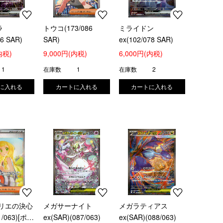
ラ
トウコ(173/086
ミライドン
86 SAR)
SAR)
ex(102/078 SAR)
内税)
9,000円(内税)
6,000円(内税)
1
在庫数
1
在庫数
2
リエの決心
メガサーナイト
メガラティアス
1/063)[ポケ
ex(SAR)(087/063)
ex(SAR)(088/063)