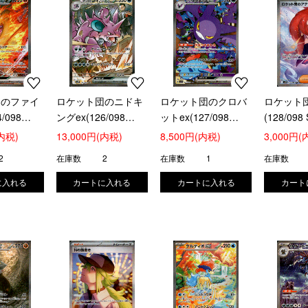
団のファイ
ロケット団のニドキ
ロケット団のクロバ
ロケット
/098
ングex(126/098
ットex(127/098
(128/098
SAR)
SAR)
(内税)
13,000円(内税)
8,500円(内税)
3,000円(
2
在庫数
2
在庫数
1
在庫数