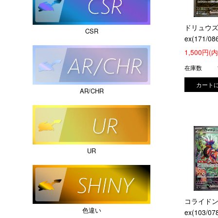
ドリュウ
CSR
ex(171/08
1,500円(
在庫数
AR/CHR
UR
コライド
色違い
ex(103/07