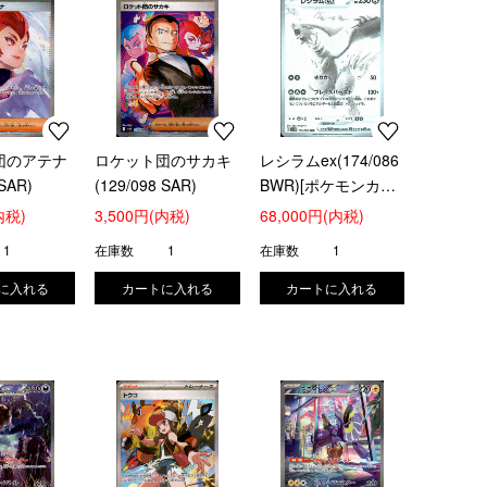
団のアテナ
ロケット団のサカキ
レシラムex(174/086
 SAR)
(129/098 SAR)
BWR)[ポケモンカー
ドゲーム]
内税)
3,500円(内税)
68,000円(内税)
1
在庫数
1
在庫数
1