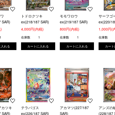
ガワ
トドロクツキ
モモワロウ
サーフゴ
7 SAR)
ex(218/187 SAR)
ex(219/187 SAR)
ex(220/1
)
4,000円(内税)
800円(内税)
1,000円(
1
在庫数
1
在庫数
1
在庫数
アカツキ
テラパゴス
アカマツ(227/187
アンズの
7 SAR)
ex(226/187 SAR)
SAR)
(228/187