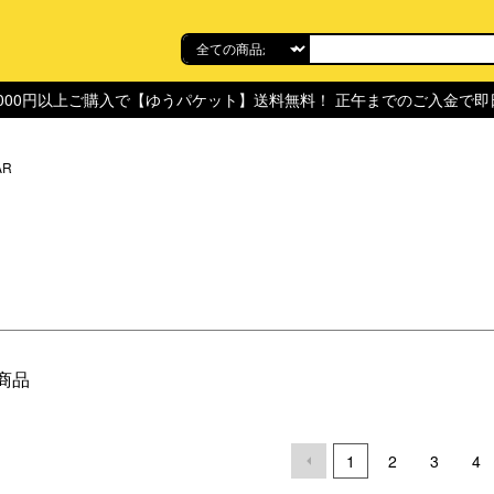
,000円以上ご購入で【ゆうパケット】送料無料！ 正午までのご入金で
AR
3商品
1
2
3
4