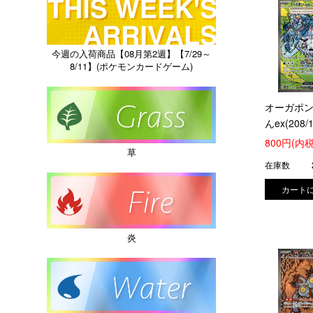
今週の入荷商品【08月第2週】【7/29～
8/11】(ポケモンカードゲーム)
オーガポ
んex(208/1
800円(内税
草
在庫数
炎