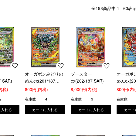
全
193
商品中
1 - 60
表
ア
オーガポンみどりの
ブースター
オーガポ
7 SAR)
めんex(201/187
ex(202/187 SAR)
めんex(20
SAR)
SAR)
(内税)
800円(内税)
8,000円(内税)
800円(内
2
在庫数
4
在庫数
3
在庫数