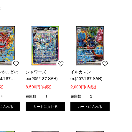
示
ンかまどの
シャワーズ
イルカマン
4/187
ex(205/187 SAR)
ex(207/187 SAR)
税)
8,500円(内税)
2,000円(内税)
4
在庫数
1
在庫数
2