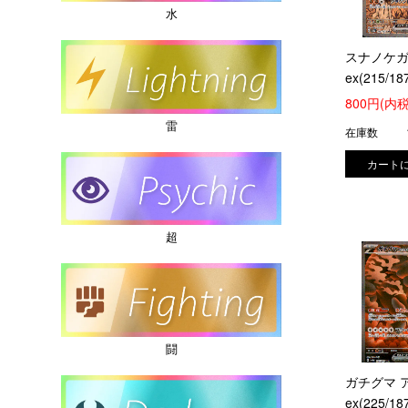
水
スナノケ
ex(215/18
800円(内税
雷
在庫数
超
闘
ガチグマ 
ex(225/18