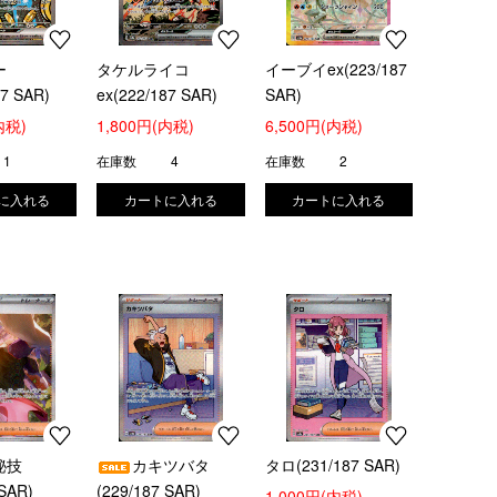
ー
タケルライコ
イーブイex(223/187
87 SAR)
ex(222/187 SAR)
SAR)
内税)
1,800円(内税)
6,500円(内税)
1
在庫数
4
在庫数
2
秘技
カキツバタ
タロ(231/187 SAR)
 SAR)
(229/187 SAR)
1,000円(内税)