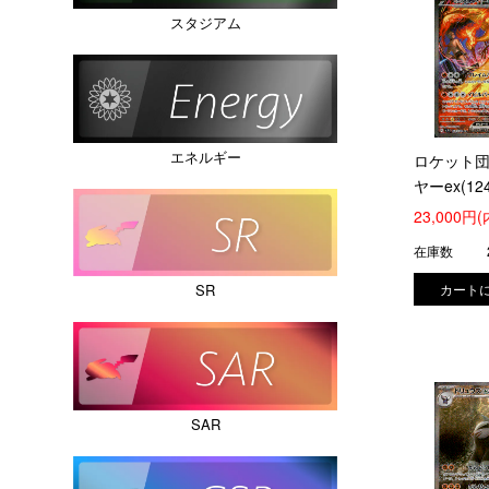
スタジアム
エネルギー
ロケット
ヤーex(124
SAR)
23,000円
在庫数
SR
SAR