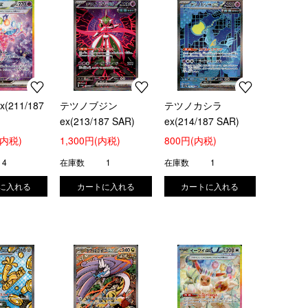
(211/187
テツノブジン
テツノカシラ
ex(213/187 SAR)
ex(214/187 SAR)
(内税)
1,300円(内税)
800円(内税)
4
在庫数
1
在庫数
1