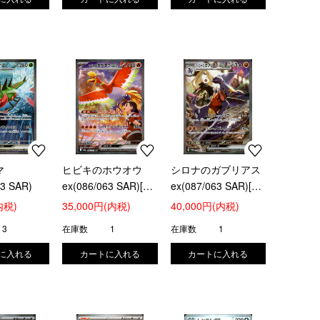
マ
ヒビキのホウオウ
シロナのガブリアス
63 SAR)
ex(086/063 SAR)[ポ
ex(087/063 SAR)[ポ
ケモンカードゲーム]
ケモンカードゲーム]
内税)
35,000円(内税)
40,000円(内税)
3
在庫数
1
在庫数
1