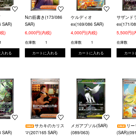
ズ
Nの筋書き(173/086
ケルディオ
サザンド
6 SAR)
SAR)
ex(169/086 SAR)
ex(171/0
内税)
6,000円(内税)
4,000円(内税)
5,500円(
1
在庫数
1
在庫数
1
在庫数
ン
サカキのカリス
メガアブソル(SAR)
リー
8 SAR)
マ(207/165 SAR)
(089/063)
(SAR)(09