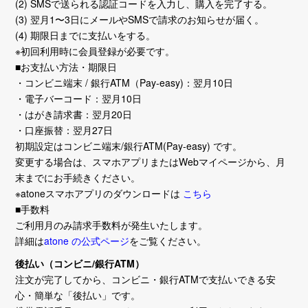
(2) SMSで送られる認証コードを入力し、購入を完了する。
(3) 翌月1〜3日にメールやSMSで請求のお知らせが届く。
(4) 期限日までに支払いをする。
※初回利用時に会員登録が必要です。
■お支払い方法・期限日
・コンビニ端末 / 銀行ATM（Pay-easy)：翌月10日
・電子バーコード：翌月10日
・はがき請求書：翌月20日
・口座振替：翌月27日
初期設定はコンビニ端末/銀行ATM(Pay-easy) です。
変更する場合は、スマホアプリまたはWebマイページから、月
末までにお手続きください。
※atoneスマホアプリのダウンロードは
こちら
■手数料
ご利用月のみ請求手数料が発生いたします。
詳細は
atone の公式ページ
をご覧ください。
後払い（コンビニ/銀行ATM）
注文が完了してから、コンビニ・銀行ATMで支払いできる安
心・簡単な「後払い」です。