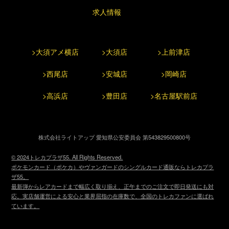
求人情報
>大須アメ横店
>大須店
>上前津店
>西尾店
>安城店
>岡崎店
>高浜店
>豊田店
>名古屋駅前店
株式会社ライトアップ 愛知県公安委員会 第543829500800号
© 2024トレカプラザ55. All Rights Reserved.
ポケモンカード（ポケカ）やヴァンガードのシングルカード通販ならトレカプラ
ザ55。
最新弾からレアカードまで幅広く取り揃え、正午までのご注文で即日発送にも対
応。実店舗運営による安心と業界屈指の在庫数で、全国のトレカファンに選ばれ
ています。