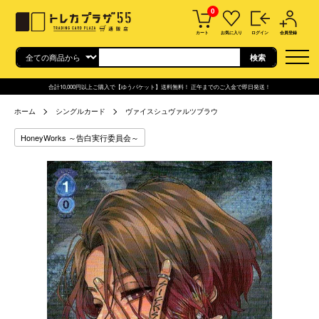
0
カート
お気に入り
ログイン
会員登録
合計10,000円以上ご購入で【ゆうパケット】送料無料！ 正午までのご入金で即日発送！
ホーム
シングルカード
ヴァイスシュヴァルツブラウ
HoneyWorks ～告白実行委員会～