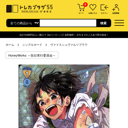
0
カート
お気に入り
ログイン
会員登録
合計10,000円以上ご購入で【ゆうパケット】送料無料！ 正午までのご入金で即日発送！
ホーム
シングルカード
ヴァイスシュヴァルツブラウ
HoneyWorks ～告白実行委員会～