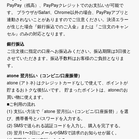
PayPay（残高）、PayPayクレジットでのお支払いが可能で
す。 ブラウザがSafari、Chrome以外の場合、PayPayアプリと
連動されないことがありますのでご注意ください。決済エラー
が生じた場合『銀行振込でのご入金』または『ご注文のキャン
セル』のみの対応となります。
銀行振込
ご注文後に指定の口座へお振込みください。振込期限は3日後と
させていただきます。振込手数料はお客様のご負担となりま
す。
atone 翌月払い（コンビニ/口座振替）
atone (アトネ) はクレジットカードなしで使えて、ポイントが
貯まるおトクな後払いです。 貯まったポイントは、atoneのお
買い物に使えます。
■ご利用の流れ
(1) 支払い方法で「atone 翌月払い (コンビニ/口座振替) 」を選
び、携帯番号とパスワードを入力する。
(2) SMSで送られる認証コードを入力し、購入を完了する。
(3) 翌月1〜3日にメールやSMSで請求のお知らせが届く。