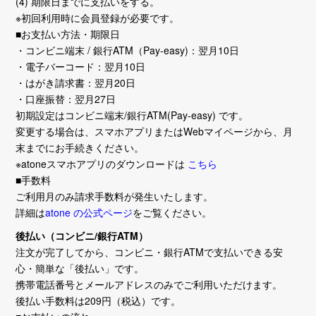
(4) 期限日までに支払いをする。
※初回利用時に会員登録が必要です。
■お支払い方法・期限日
・コンビニ端末 / 銀行ATM（Pay-easy)：翌月10日
・電子バーコード：翌月10日
・はがき請求書：翌月20日
・口座振替：翌月27日
初期設定はコンビニ端末/銀行ATM(Pay-easy) です。
変更する場合は、スマホアプリまたはWebマイページから、月
末までにお手続きください。
※atoneスマホアプリのダウンロードは
こちら
■手数料
ご利用月のみ請求手数料が発生いたします。
詳細は
atone の公式ページ
をご覧ください。
後払い（コンビニ/銀行ATM）
注文が完了してから、コンビニ・銀行ATMで支払いできる安
心・簡単な「後払い」です。
携帯電話番号とメールアドレスのみでご利用いただけます。
後払い手数料は209円（税込）です。