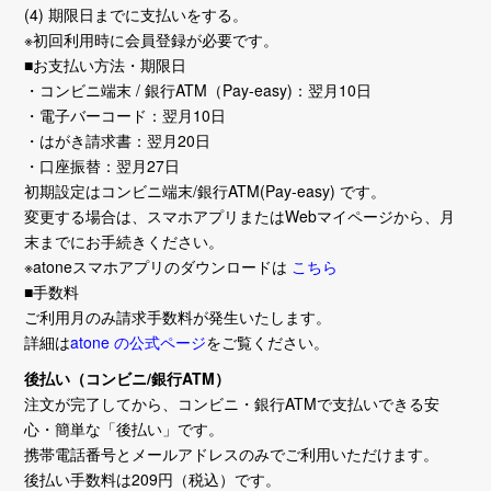
(4) 期限日までに支払いをする。
※初回利用時に会員登録が必要です。
■お支払い方法・期限日
・コンビニ端末 / 銀行ATM（Pay-easy)：翌月10日
・電子バーコード：翌月10日
・はがき請求書：翌月20日
・口座振替：翌月27日
初期設定はコンビニ端末/銀行ATM(Pay-easy) です。
変更する場合は、スマホアプリまたはWebマイページから、月
末までにお手続きください。
※atoneスマホアプリのダウンロードは
こちら
■手数料
ご利用月のみ請求手数料が発生いたします。
詳細は
atone の公式ページ
をご覧ください。
後払い（コンビニ/銀行ATM）
注文が完了してから、コンビニ・銀行ATMで支払いできる安
心・簡単な「後払い」です。
携帯電話番号とメールアドレスのみでご利用いただけます。
後払い手数料は209円（税込）です。