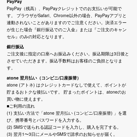
PayPay
PayPay（残高）、PayPayクレジットでのお支払いが可能で
す。 ブラウザがSafari、Chrome以外の場合、PayPayアプリと
連動されないことがありますのでご注意ください。決済エラー
が生じた場合『銀行振込でのご入金』または『ご注文のキャン
セル』のみの対応となります。
銀行振込
ご注文後に指定の口座へお振込みください。振込期限は3日後と
させていただきます。振込手数料はお客様のご負担となりま
す。
atone 翌月払い（コンビニ/口座振替）
atone (アトネ) はクレジットカードなしで使えて、ポイントが
貯まるおトクな後払いです。 貯まったポイントは、atoneのお
買い物に使えます。
■ご利用の流れ
(1) 支払い方法で「atone 翌月払い (コンビニ/口座振替) 」を選
び、携帯番号とパスワードを入力する。
(2) SMSで送られる認証コードを入力し、購入を完了する。
(3) 翌月1〜3日にメールやSMSで請求のお知らせが届く。