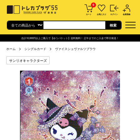
0
カート
お気に入り
ログイン
会員登録
合計10,000円以上ご購入で【ゆうパケット】送料無料！ 正午までのご入金で即日発送！
ホーム
シングルカード
ヴァイスシュヴァルツブラウ
サンリオキャラクターズ