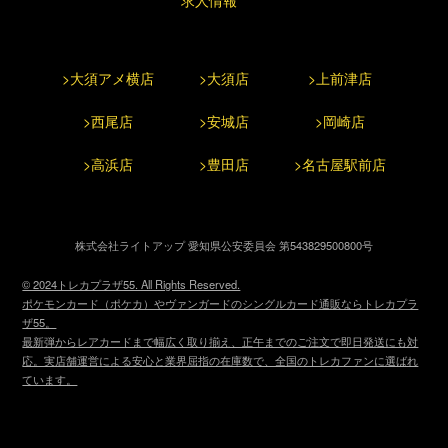
>大須アメ横店
>大須店
>上前津店
>西尾店
>安城店
>岡崎店
>高浜店
>豊田店
>名古屋駅前店
株式会社ライトアップ 愛知県公安委員会 第543829500800号
© 2024トレカプラザ55. All Rights Reserved.
ポケモンカード（ポケカ）やヴァンガードのシングルカード通販ならトレカプラ
ザ55。
最新弾からレアカードまで幅広く取り揃え、正午までのご注文で即日発送にも対
応。実店舗運営による安心と業界屈指の在庫数で、全国のトレカファンに選ばれ
ています。