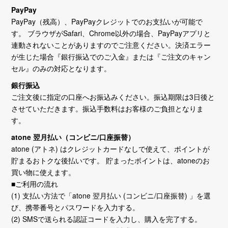
PayPay
PayPay（残高）、PayPayクレジットでのお支払いが可能で
す。 ブラウザがSafari、Chrome以外の場合、PayPayアプリと
連動されないことがありますのでご注意ください。決済エラー
が生じた場合『銀行振込でのご入金』または『ご注文のキャン
セル』のみの対応となります。
銀行振込
ご注文後に指定の口座へお振込みください。振込期限は3日後と
させていただきます。振込手数料はお客様のご負担となりま
す。
atone 翌月払い（コンビニ/口座振替）
atone (アトネ) はクレジットカードなしで使えて、ポイントが
貯まるおトクな後払いです。 貯まったポイントは、atoneのお
買い物に使えます。
■ご利用の流れ
(1) 支払い方法で「atone 翌月払い (コンビニ/口座振替) 」を選
び、携帯番号とパスワードを入力する。
(2) SMSで送られる認証コードを入力し、購入を完了する。