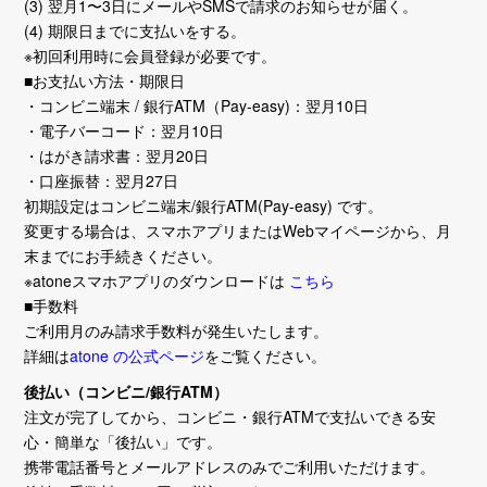
(3) 翌月1〜3日にメールやSMSで請求のお知らせが届く。
(4) 期限日までに支払いをする。
※初回利用時に会員登録が必要です。
■お支払い方法・期限日
・コンビニ端末 / 銀行ATM（Pay-easy)：翌月10日
・電子バーコード：翌月10日
・はがき請求書：翌月20日
・口座振替：翌月27日
初期設定はコンビニ端末/銀行ATM(Pay-easy) です。
変更する場合は、スマホアプリまたはWebマイページから、月
末までにお手続きください。
※atoneスマホアプリのダウンロードは
こちら
■手数料
ご利用月のみ請求手数料が発生いたします。
詳細は
atone の公式ページ
をご覧ください。
後払い（コンビニ/銀行ATM）
注文が完了してから、コンビニ・銀行ATMで支払いできる安
心・簡単な「後払い」です。
携帯電話番号とメールアドレスのみでご利用いただけます。