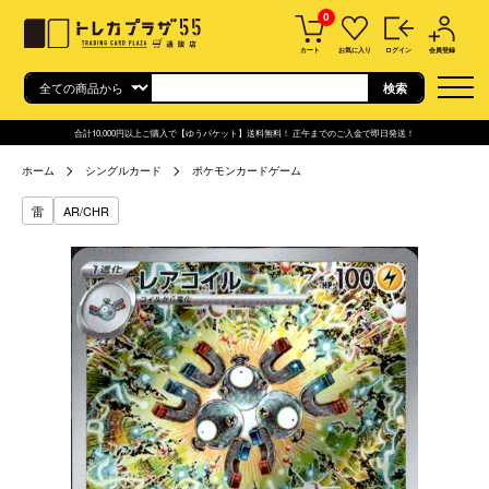
0
カート
お気に入り
ログイン
会員登録
合計10,000円以上ご購入で【ゆうパケット】送料無料！ 正午までのご入金で即日発送！
ホーム
シングルカード
ポケモンカードゲーム
雷
AR/CHR