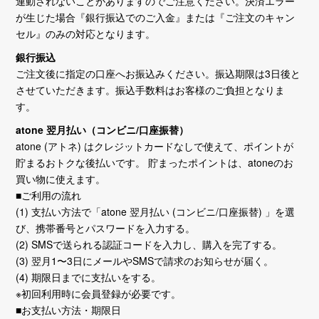
連動されないことがありますのでご注意ください。決済エラー
が生じた場合『銀行振込でのご入金』または『ご注文のキャン
セル』のみの対応となります。
銀行振込
ご注文後に指定の口座へお振込みください。振込期限は3日後と
させていただきます。振込手数料はお客様のご負担となりま
す。
atone 翌月払い（コンビニ/口座振替）
atone (アトネ) はクレジットカードなしで使えて、ポイントが
貯まるおトクな後払いです。 貯まったポイントは、atoneのお
買い物に使えます。
■ご利用の流れ
(1) 支払い方法で「atone 翌月払い (コンビニ/口座振替) 」を選
び、携帯番号とパスワードを入力する。
(2) SMSで送られる認証コードを入力し、購入を完了する。
(3) 翌月1〜3日にメールやSMSで請求のお知らせが届く。
(4) 期限日までに支払いをする。
※初回利用時に会員登録が必要です。
■お支払い方法・期限日