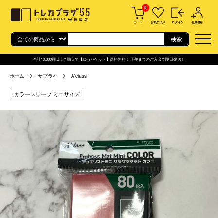
0
カート
お気に入り
ログイン
会員登録
合計10,000円以上ご購入で【ゆうパケット】送料無料！ 正午までのご入金で即日発送！
ホーム
サプライ
A'class
カラースリーブ ミニサイズ