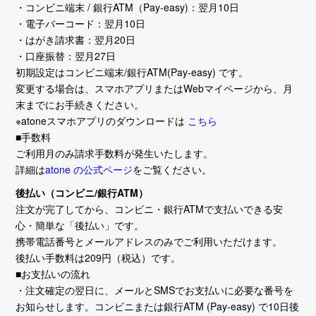
・コンビニ端末 / 銀行ATM（Pay-easy)：翌月10日
・電子バーコード：翌月10日
・はがき請求書：翌月20日
・口座振替：翌月27日
初期設定はコンビニ端末/銀行ATM(Pay-easy) です。
変更する場合は、スマホアプリまたはWebマイページから、月
末までにお手続きください。
※atoneスマホアプリのダウンロードは
こちら
■手数料
ご利用月のみ請求手数料が発生いたします。
詳細は
atone の公式ページ
をご覧ください。
後払い（コンビニ/銀行ATM）
注文が完了してから、コンビニ・銀行ATMで支払いできる安
心・簡単な「後払い」です。
携帯電話番号とメールアドレスのみでご利用いただけます。
後払い手数料は209円（税込）です。
■お支払いの流れ
・注文確定の翌日に、メールとSMSでお支払いに必要な番号を
お知らせします。コンビニまたは銀行ATM (Pay-easy) で10日後