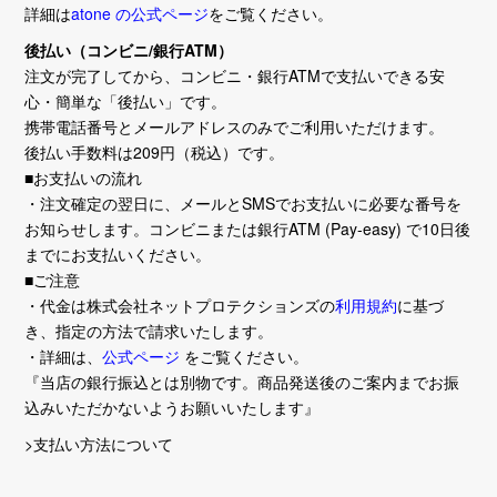
詳細は
atone の公式ページ
をご覧ください。
後払い（コンビニ/銀行ATM）
注文が完了してから、コンビニ・銀行ATMで支払いできる安
心・簡単な「後払い」です。
携帯電話番号とメールアドレスのみでご利用いただけます。
後払い手数料は209円（税込）です。
■お支払いの流れ
・注文確定の翌日に、メールとSMSでお支払いに必要な番号を
お知らせします。コンビニまたは銀行ATM (Pay-easy) で10日後
までにお支払いください。
■ご注意
・代金は株式会社ネットプロテクションズの
利用規約
に基づ
き、指定の方法で請求いたします。
・詳細は、
公式ページ
をご覧ください。
『当店の銀行振込とは別物です。商品発送後のご案内までお振
込みいただかないようお願いいたします』
>支払い方法について