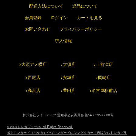
配送方法について
返品について
会員登録
ログイン
カートを見る
お問い合わせ
プライバシーポリシー
求人情報
>大須アメ横店
>大須店
>上前津店
>西尾店
>安城店
>岡崎店
>高浜店
>豊田店
>名古屋駅前店
株式会社ライトアップ 愛知県公安委員会 第543829500800号
© 2024トレカプラザ55. All Rights Reserved.
ポケモンカード（ポケカ）やヴァンガードのシングルカード通販ならトレカプラ