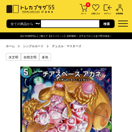
0
カート
お気に入り
ログイン
会員登録
合計10,000円以上ご購入で【ゆうパケット】送料無料！ 正午までのご入金で即日発送！
ホーム
シングルカード
デュエル・マスターズ
水文明
自然文明
多色