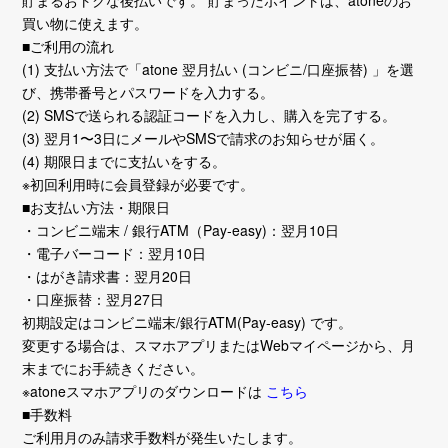
貯まるおトクな後払いです。 貯まったポイントは、atoneのお
買い物に使えます。
■ご利用の流れ
(1) 支払い方法で「atone 翌月払い (コンビニ/口座振替) 」を選
び、携帯番号とパスワードを入力する。
(2) SMSで送られる認証コードを入力し、購入を完了する。
(3) 翌月1〜3日にメールやSMSで請求のお知らせが届く。
(4) 期限日までに支払いをする。
※初回利用時に会員登録が必要です。
■お支払い方法・期限日
・コンビニ端末 / 銀行ATM（Pay-easy)：翌月10日
・電子バーコード：翌月10日
・はがき請求書：翌月20日
・口座振替：翌月27日
初期設定はコンビニ端末/銀行ATM(Pay-easy) です。
変更する場合は、スマホアプリまたはWebマイページから、月
末までにお手続きください。
※atoneスマホアプリのダウンロードは
こちら
■手数料
ご利用月のみ請求手数料が発生いたします。