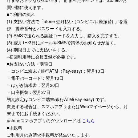
貯まるおトクな後払いです。 貯まったポイントは、atoneのお
買い物に使えます。
■ご利用の流れ
(1) 支払い方法で「atone 翌月払い (コンビニ/口座振替) 」を選
び、携帯番号とパスワードを入力する。
(2) SMSで送られる認証コードを入力し、購入を完了する。
(3) 翌月1〜3日にメールやSMSで請求のお知らせが届く。
(4) 期限日までに支払いをする。
※初回利用時に会員登録が必要です。
■お支払い方法・期限日
・コンビニ端末 / 銀行ATM（Pay-easy)：翌月10日
・電子バーコード：翌月10日
・はがき請求書：翌月20日
・口座振替：翌月27日
初期設定はコンビニ端末/銀行ATM(Pay-easy) です。
変更する場合は、スマホアプリまたはWebマイページから、月
末までにお手続きください。
※atoneスマホアプリのダウンロードは
こちら
■手数料
ご利用月のみ請求手数料が発生いたします。