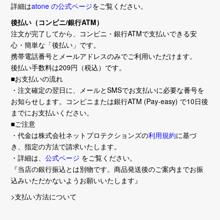
詳細は
atone の公式ページ
をご覧ください。
後払い（コンビニ/銀行ATM）
注文が完了してから、コンビニ・銀行ATMで支払いできる安
心・簡単な「後払い」です。
携帯電話番号とメールアドレスのみでご利用いただけます。
後払い手数料は209円（税込）です。
■お支払いの流れ
・注文確定の翌日に、メールとSMSでお支払いに必要な番号を
お知らせします。コンビニまたは銀行ATM (Pay-easy) で10日後
までにお支払いください。
■ご注意
・代金は株式会社ネットプロテクションズの
利用規約
に基づ
き、指定の方法で請求いたします。
・詳細は、
公式ページ
をご覧ください。
『当店の銀行振込とは別物です。商品発送後のご案内までお振
込みいただかないようお願いいたします』
>支払い方法について