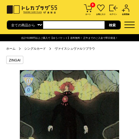
0
カート
お気に入り
ログイン
会員登録
合計10,000円以上ご購入で【ゆうパケット】送料無料！ 正午までのご入金で即日発送！
ホーム
シングルカード
ヴァイスシュヴァルツブラウ
ZINGAI