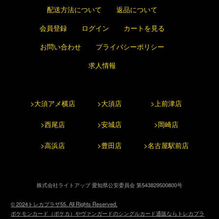
配送方法について
返品について
会員登録
ログイン
カートを見る
お問い合わせ
プライバシーポリシー
求人情報
>大須アメ横店
>大須店
>上前津店
>西尾店
>安城店
>岡崎店
>高浜店
>豊田店
>名古屋駅前店
株式会社ライトアップ 愛知県公安委員会 第543829500800号
© 2024トレカプラザ55. All Rights Reserved.
ポケモンカード（ポケカ）やヴァンガードのシングルカード通販ならトレカプラ