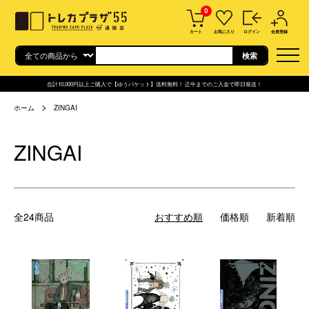
0
カート
お気に入り
ログイン
会員登録
合計10,000円以上ご購入で【ゆうパケット】送料無料！ 正午までのご入金で即日発送！
ホーム
ZINGAI
ZINGAI
全24商品
おすすめ順
価格順
新着順