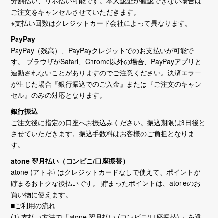
分割払い、リボ払い可能です。本人認証が確認できない場合は
ご注文をキャンセルさせていただきます。
※支払い回数はクレジットカード会社によって異なります。
PayPay
PayPay（残高）、PayPayクレジットでのお支払いが可能で
す。 ブラウザがSafari、Chrome以外の場合、PayPayアプリと
連動されないことがありますのでご注意ください。決済エラー
が生じた場合『銀行振込でのご入金』または『ご注文のキャン
セル』のみの対応となります。
銀行振込
ご注文後に指定の口座へお振込みください。振込期限は3日後と
させていただきます。振込手数料はお客様のご負担となりま
す。
atone 翌月払い（コンビニ/口座振替）
atone (アトネ) はクレジットカードなしで使えて、ポイントが
貯まるおトクな後払いです。 貯まったポイントは、atoneのお
買い物に使えます。
■ご利用の流れ
(1) 支払い方法で「atone 翌月払い (コンビニ/口座振替) 」を選