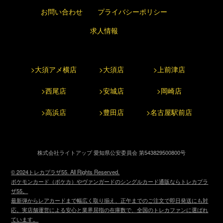
お問い合わせ
プライバシーポリシー
求人情報
>大須アメ横店
>大須店
>上前津店
>西尾店
>安城店
>岡崎店
>高浜店
>豊田店
>名古屋駅前店
株式会社ライトアップ 愛知県公安委員会 第543829500800号
© 2024トレカプラザ55. All Rights Reserved.
ポケモンカード（ポケカ）やヴァンガードのシングルカード通販ならトレカプラ
ザ55。
最新弾からレアカードまで幅広く取り揃え、正午までのご注文で即日発送にも対
応。実店舗運営による安心と業界屈指の在庫数で、全国のトレカファンに選ばれ
ています。