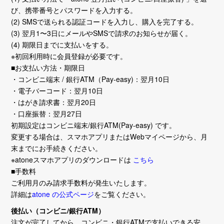
び、携帯番号とパスワードを入力する。
(2) SMSで送られる認証コードを入力し、購入を完了する。
(3) 翌月1〜3日にメールやSMSで請求のお知らせが届く。
(4) 期限日までに支払いをする。
※初回利用時に会員登録が必要です。
■お支払い方法・期限日
・コンビニ端末 / 銀行ATM（Pay-easy)：翌月10日
・電子バーコード：翌月10日
・はがき請求書：翌月20日
・口座振替：翌月27日
初期設定はコンビニ端末/銀行ATM(Pay-easy) です。
変更する場合は、スマホアプリまたはWebマイページから、月
末までにお手続きください。
※atoneスマホアプリのダウンロードは
こちら
■手数料
ご利用月のみ請求手数料が発生いたします。
詳細は
atone の公式ページ
をご覧ください。
後払い（コンビニ/銀行ATM）
注文が完了してから、コンビニ・銀行ATMで支払いできる安