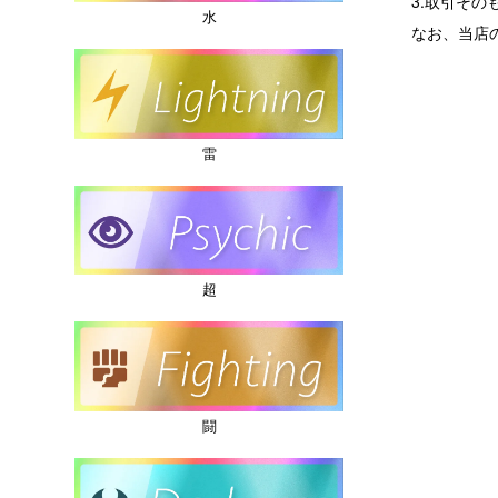
3.取引その
水
なお、当店
雷
超
闘