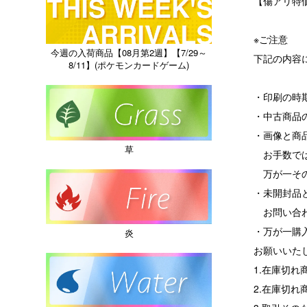
【傷アリ特価
※ご注意
今週の入荷商品【08月第2週】【7/29～
下記の内容
8/11】(ポケモンカードゲーム)
・印刷の時
・中古商品
・画像と商
草
お手数では
万が一その
・未開封品
お問い合わ
・万が一購
炎
お願いいた
1.在庫切
2.在庫切