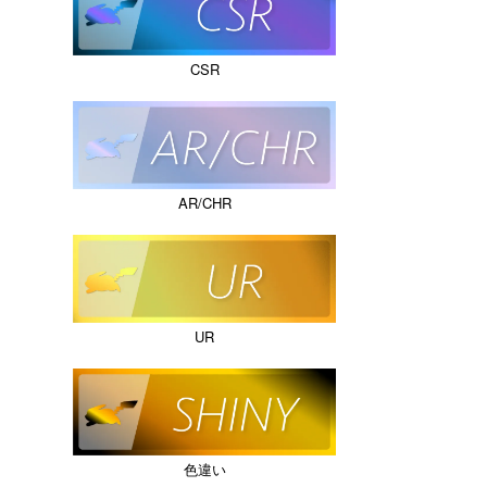
CSR
AR/CHR
UR
色違い