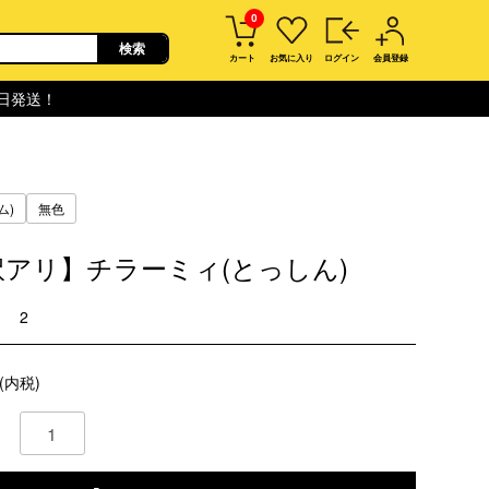
0
カート
お気に入り
ログイン
会員登録
即日発送！
ム)
無色
訳アリ】チラーミィ(とっしん)
2
(内税)