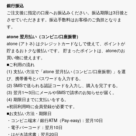
銀行振込
ご注文後に指定の口座へお振込みください。振込期限は3日後と
させていただきます。振込手数料はお客様のご負担となりま
す。
atone 翌月払い（コンビニ/口座振替）
atone (アトネ) はクレジットカードなしで使えて、ポイントが
貯まるおトクな後払いです。 貯まったポイントは、atoneのお
買い物に使えます。
■ご利用の流れ
(1) 支払い方法で「atone 翌月払い (コンビニ/口座振替) 」を選
び、携帯番号とパスワードを入力する。
(2) SMSで送られる認証コードを入力し、購入を完了する。
(3) 翌月1〜3日にメールやSMSで請求のお知らせが届く。
(4) 期限日までに支払いをする。
※初回利用時に会員登録が必要です。
■お支払い方法・期限日
・コンビニ端末 / 銀行ATM（Pay-easy)：翌月10日
・電子バーコード：翌月10日
・はがき請求書：翌月20日