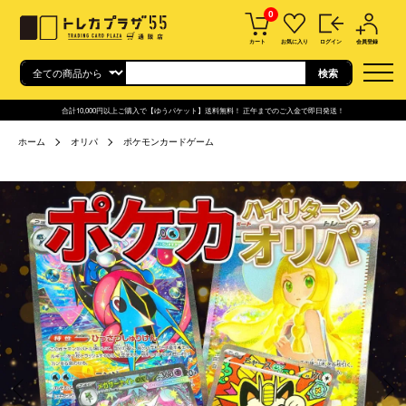
0
カート
お気に入り
ログイン
会員登録
合計10,000円以上ご購入で【ゆうパケット】送料無料！ 正午までのご入金で即日発送！
ホーム
オリパ
ポケモンカードゲーム