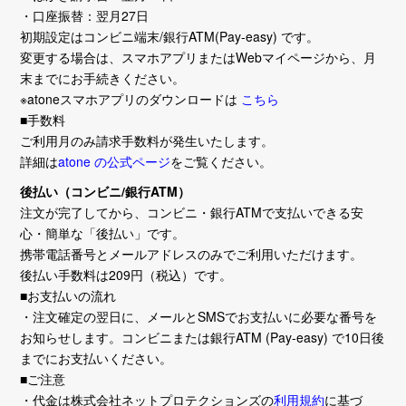
・口座振替：翌月27日
初期設定はコンビニ端末/銀行ATM(Pay-easy) です。
変更する場合は、スマホアプリまたはWebマイページから、月
末までにお手続きください。
※atoneスマホアプリのダウンロードは
こちら
■手数料
ご利用月のみ請求手数料が発生いたします。
詳細は
atone の公式ページ
をご覧ください。
後払い（コンビニ/銀行ATM）
注文が完了してから、コンビニ・銀行ATMで支払いできる安
心・簡単な「後払い」です。
携帯電話番号とメールアドレスのみでご利用いただけます。
後払い手数料は209円（税込）です。
■お支払いの流れ
・注文確定の翌日に、メールとSMSでお支払いに必要な番号を
お知らせします。コンビニまたは銀行ATM (Pay-easy) で10日後
までにお支払いください。
■ご注意
・代金は株式会社ネットプロテクションズの
利用規約
に基づ