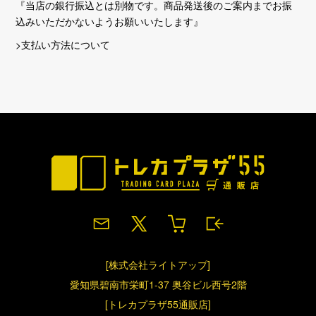
『当店の銀行振込とは別物です。商品発送後のご案内までお振
込みいただかないようお願いいたします』
>支払い方法について
[株式会社ライトアップ]
愛知県碧南市栄町1-37 奥谷ビル西号2階
[トレカプラザ55通販店]