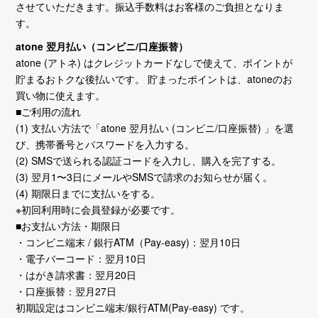
させていただきます。振込手数料はお客様のご負担となりま
す。
atone 翌月払い（コンビニ/口座振替）
atone (アトネ) はクレジットカードなしで使えて、ポイントが
貯まるおトクな後払いです。 貯まったポイントは、atoneのお
買い物に使えます。
■ご利用の流れ
(1) 支払い方法で「atone 翌月払い (コンビニ/口座振替) 」を選
び、携帯番号とパスワードを入力する。
(2) SMSで送られる認証コードを入力し、購入を完了する。
(3) 翌月1〜3日にメールやSMSで請求のお知らせが届く。
(4) 期限日までに支払いをする。
※初回利用時に会員登録が必要です。
■お支払い方法・期限日
・コンビニ端末 / 銀行ATM（Pay-easy)：翌月10日
・電子バーコード：翌月10日
・はがき請求書：翌月20日
・口座振替：翌月27日
初期設定はコンビニ端末/銀行ATM(Pay-easy) です。