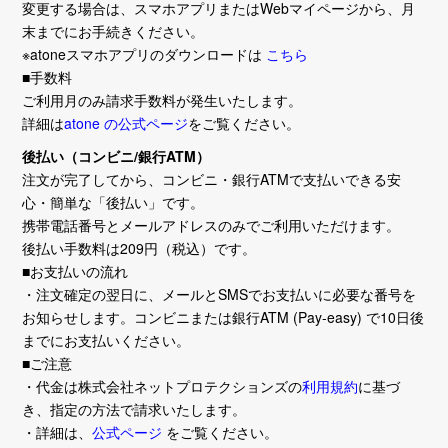
変更する場合は、スマホアプリまたはWebマイページから、月
末までにお手続きください。
※atoneスマホアプリのダウンロードは
こちら
■手数料
ご利用月のみ請求手数料が発生いたします。
詳細は
atone の公式ページ
をご覧ください。
後払い（コンビニ/銀行ATM）
注文が完了してから、コンビニ・銀行ATMで支払いできる安
心・簡単な「後払い」です。
携帯電話番号とメールアドレスのみでご利用いただけます。
後払い手数料は209円（税込）です。
■お支払いの流れ
・注文確定の翌日に、メールとSMSでお支払いに必要な番号を
お知らせします。コンビニまたは銀行ATM (Pay-easy) で10日後
までにお支払いください。
■ご注意
・代金は株式会社ネットプロテクションズの
利用規約
に基づ
き、指定の方法で請求いたします。
・詳細は、
公式ページ
をご覧ください。