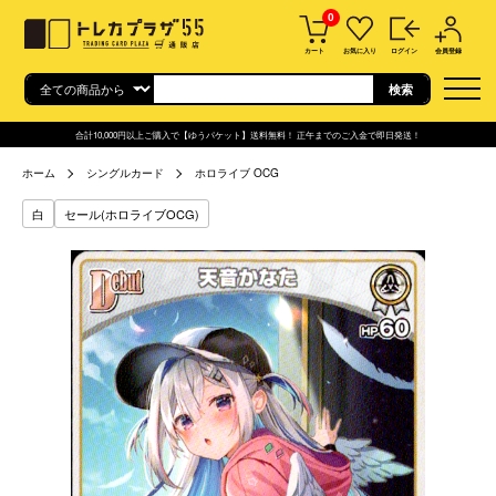
0
カート
お気に入り
ログイン
会員登録
合計10,000円以上ご購入で【ゆうパケット】送料無料！ 正午までのご入金で即日発送！
ホーム
シングルカード
ホロライブ OCG
白
セール(ホロライブOCG)