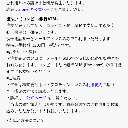
ご利用月のみ請求手数料が発生いたします。
詳細は
atone の公式ページ
をご覧ください。
後払い（コンビニ/銀行ATM）
注文が完了してから、コンビニ・銀行ATMで支払いできる安
心・簡単な「後払い」です。
携帯電話番号とメールアドレスのみでご利用いただけます。
後払い手数料は209円（税込）です。
■お支払いの流れ
・注文確定の翌日に、メールとSMSでお支払いに必要な番号を
お知らせします。コンビニまたは銀行ATM (Pay-easy) で10日後
までにお支払いください。
■ご注意
・代金は株式会社ネットプロテクションズの
利用規約
に基づ
き、指定の方法で請求いたします。
・詳細は、
公式ページ
をご覧ください。
『当店の銀行振込とは別物です。商品発送後のご案内までお振
込みいただかないようお願いいたします』
>支払い方法について