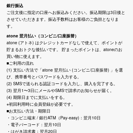
銀行振込
ご注文後に指定の口座へお振込みください。振込期限は3日後と
させていただきます。振込手数料はお客様のご負担となりま
す。
atone 翌月払い（コンビニ/口座振替）
atone (アトネ) はクレジットカードなしで使えて、ポイントが
貯まるおトクな後払いです。 貯まったポイントは、atoneのお
買い物に使えます。
■ご利用の流れ
(1) 支払い方法で「atone 翌月払い (コンビニ/口座振替) 」を選
び、携帯番号とパスワードを入力する。
(2) SMSで送られる認証コードを入力し、購入を完了する。
(3) 翌月1〜3日にメールやSMSで請求のお知らせが届く。
(4) 期限日までに支払いをする。
※初回利用時に会員登録が必要です。
■お支払い方法・期限日
・コンビニ端末 / 銀行ATM（Pay-easy)：翌月10日
・電子バーコード：翌月10日
・はがき請求書：翌月20日