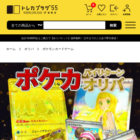
0
カート
お気に入り
ログイン
会員登録
合計10,000円以上ご購入で【ゆうパケット】送料無料！ 正午までのご入金で即日発送！
ホーム
オリパ
ポケモンカードゲーム