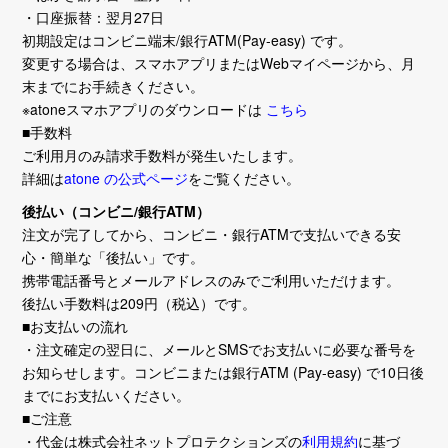
・口座振替：翌月27日
初期設定はコンビニ端末/銀行ATM(Pay-easy) です。
変更する場合は、スマホアプリまたはWebマイページから、月
末までにお手続きください。
※atoneスマホアプリのダウンロードは
こちら
■手数料
ご利用月のみ請求手数料が発生いたします。
詳細は
atone の公式ページ
をご覧ください。
後払い（コンビニ/銀行ATM）
注文が完了してから、コンビニ・銀行ATMで支払いできる安
心・簡単な「後払い」です。
携帯電話番号とメールアドレスのみでご利用いただけます。
後払い手数料は209円（税込）です。
■お支払いの流れ
・注文確定の翌日に、メールとSMSでお支払いに必要な番号を
お知らせします。コンビニまたは銀行ATM (Pay-easy) で10日後
までにお支払いください。
■ご注意
・代金は株式会社ネットプロテクションズの
利用規約
に基づ