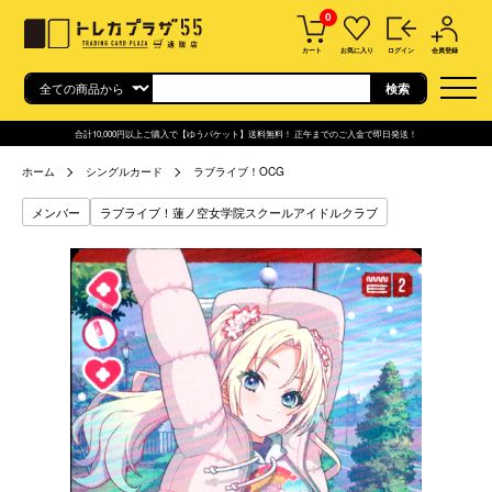
0
カート
お気に入り
ログイン
会員登録
合計10,000円以上ご購入で【ゆうパケット】送料無料！ 正午までのご入金で即日発送！
ホーム
シングルカード
ラブライブ！OCG
メンバー
ラブライブ！蓮ノ空女学院スクールアイドルクラブ