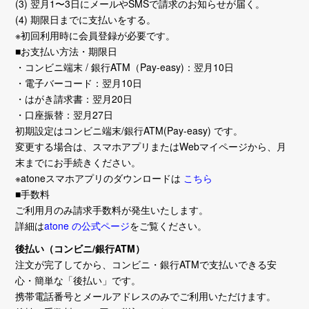
(3) 翌月1〜3日にメールやSMSで請求のお知らせが届く。
(4) 期限日までに支払いをする。
※初回利用時に会員登録が必要です。
■お支払い方法・期限日
・コンビニ端末 / 銀行ATM（Pay-easy)：翌月10日
・電子バーコード：翌月10日
・はがき請求書：翌月20日
・口座振替：翌月27日
初期設定はコンビニ端末/銀行ATM(Pay-easy) です。
変更する場合は、スマホアプリまたはWebマイページから、月
末までにお手続きください。
※atoneスマホアプリのダウンロードは
こちら
■手数料
ご利用月のみ請求手数料が発生いたします。
詳細は
atone の公式ページ
をご覧ください。
後払い（コンビニ/銀行ATM）
注文が完了してから、コンビニ・銀行ATMで支払いできる安
心・簡単な「後払い」です。
携帯電話番号とメールアドレスのみでご利用いただけます。