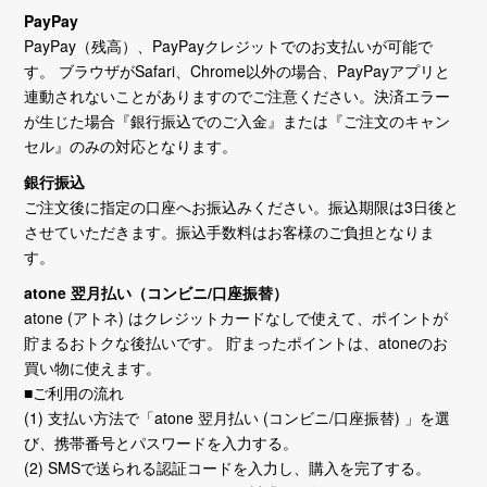
PayPay
PayPay（残高）、PayPayクレジットでのお支払いが可能で
す。 ブラウザがSafari、Chrome以外の場合、PayPayアプリと
連動されないことがありますのでご注意ください。決済エラー
が生じた場合『銀行振込でのご入金』または『ご注文のキャン
セル』のみの対応となります。
銀行振込
ご注文後に指定の口座へお振込みください。振込期限は3日後と
させていただきます。振込手数料はお客様のご負担となりま
す。
atone 翌月払い（コンビニ/口座振替）
atone (アトネ) はクレジットカードなしで使えて、ポイントが
貯まるおトクな後払いです。 貯まったポイントは、atoneのお
買い物に使えます。
■ご利用の流れ
(1) 支払い方法で「atone 翌月払い (コンビニ/口座振替) 」を選
び、携帯番号とパスワードを入力する。
(2) SMSで送られる認証コードを入力し、購入を完了する。