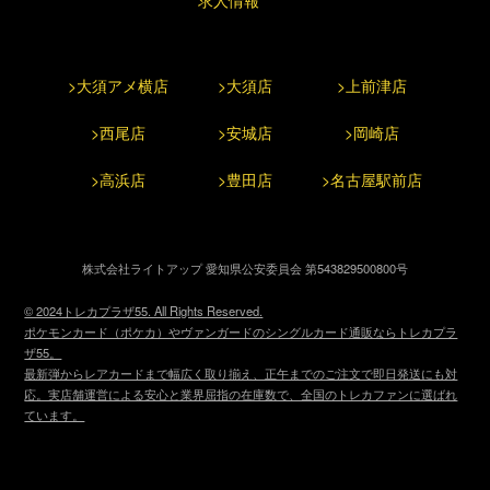
>大須アメ横店
>大須店
>上前津店
>西尾店
>安城店
>岡崎店
>高浜店
>豊田店
>名古屋駅前店
株式会社ライトアップ 愛知県公安委員会 第543829500800号
© 2024トレカプラザ55. All Rights Reserved.
ポケモンカード（ポケカ）やヴァンガードのシングルカード通販ならトレカプラ
ザ55。
最新弾からレアカードまで幅広く取り揃え、正午までのご注文で即日発送にも対
応。実店舗運営による安心と業界屈指の在庫数で、全国のトレカファンに選ばれ
ています。