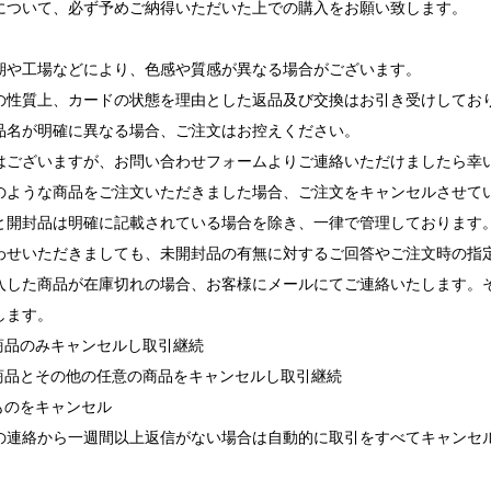
について、必ず予めご納得いただいた上での購入をお願い致します。
期や工場などにより、色感や質感が異なる場合がございます。
の性質上、カードの状態を理由とした返品及び交換はお引き受けしてお
品名が明確に異なる場合、ご注文はお控えください。
ございますが、お問い合わせフォームよりご連絡いただけましたら幸
ような商品をご注文いただきました場合、ご注文をキャンセルさせて
と開封品は明確に記載されている場合を除き、一律で管理しております
せいただきましても、未開封品の有無に対するご回答やご注文時の指
入した商品が在庫切れの場合、お客様にメールにてご連絡いたします。
します。
れ商品のみキャンセルし取引継続
れ商品とその他の任意の商品をキャンセルし取引継続
ものをキャンセル
の連絡から一週間以上返信がない場合は自動的に取引をすべてキャンセ