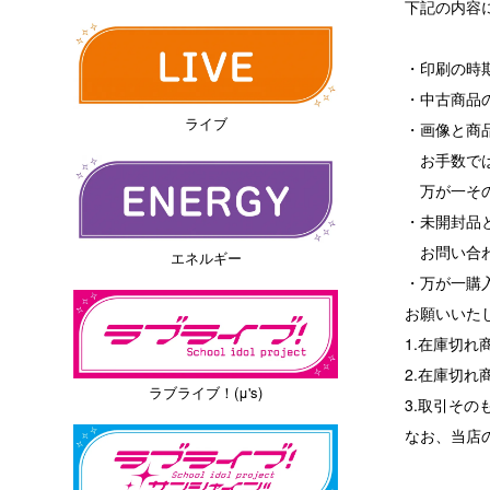
下記の内容
・印刷の時
・中古商品
ライブ
・画像と商
お手数では
万が一その
・未開封品
お問い合わ
エネルギー
・万が一購
お願いいた
1.在庫切
2.在庫切
ラブライブ！(μ's)
3.取引その
なお、当店